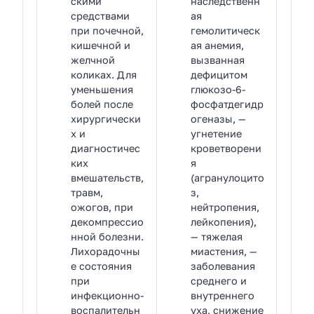
скими
наследственн
средствами
ая
при почечной,
гемолитическ
кишечной и
ая анемия,
желчной
вызванная
коликах. Для
дефицитом
уменьшения
глюкозо-6-
болей после
фосфатдегидр
хирургически
огеназы, —
х и
угнетение
диагностичес
кроветворени
ких
я
вмешательств,
(агранулоцито
травм,
з,
ожогов, при
нейтропения,
декомпрессио
лейкопения),
нной болезни.
— тяжелая
Лихорадочны
миастения, —
е состояния
заболевания
при
среднего и
инфекционно-
внутреннего
воспалительн
уха, снижение