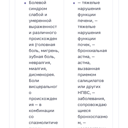
Болевой
— тяжелые
синдром
нарушения
слабой и
функции
умеренной
печени, —
выраженност
тяжелые
и различного
нарушения
происхожден
функции
ия (головная
почек, —
боль, мигрень,
бронхиальная
зубная боль,
астма, —
невралгия,
астма,
миалгия,
вызванная
дисменорея.
приемом
Боли
салицилатов
висцеральног
или других
о
НПВС, —
происхожден
заболевания,
ия — в
сопровождаю
комбинации
щиеся
со
бронхоспазмо
спазмолитиче
м, —