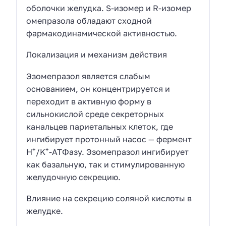
оболочки желудка. S-изомер и R-изомер
омепразола обладают сходной
фармакодинамической активностью.
Локализация и механизм действия
Эзомепразол является слабым
основанием, он концентрируется и
переходит в активную форму в
сильнокислой среде секреторных
канальцев париетальных клеток, где
ингибирует протонный насос — фермент
+
+
H
/K
-АТФазу. Эзомепразол ингибирует
как базальную, так и стимулированную
желудочную секрецию.
Влияние на секрецию соляной кислоты в
желудке.