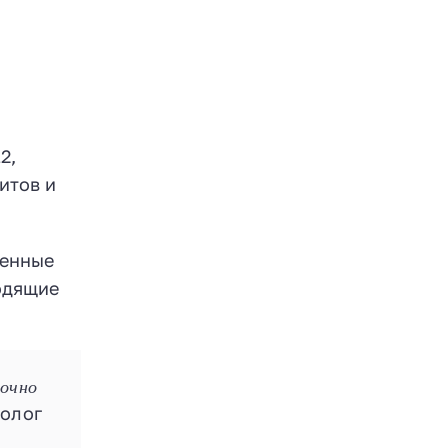
2,
итов и
менные
одящие
очно
олог