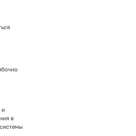
ться
ибочно
 и
ния в
 системы