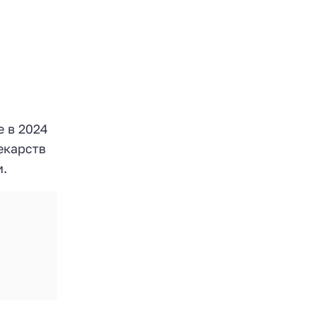
 в 2024
екарств
и.