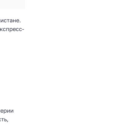
истане.
кспресс-
терии
ть,