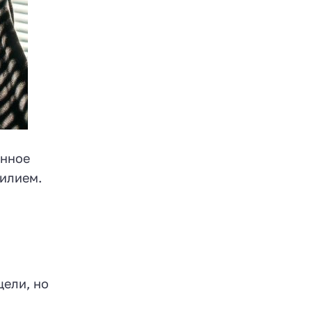
енное
илием.
цели, но