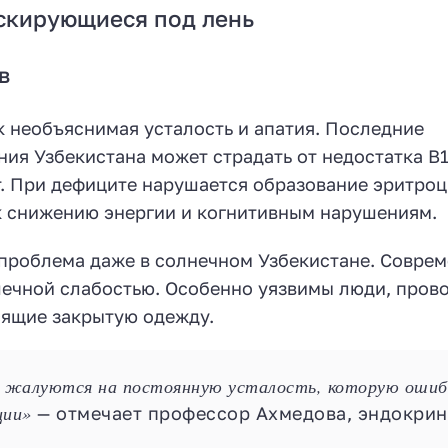
скирующиеся под лень
в
к необъяснимая усталость и апатия. Последние
ния Узбекистана может страдать от недостатка B1
т. При дефиците нарушается образование эритроц
к снижению энергии и когнитивным нарушениям.
проблема даже в солнечном Узбекистане. Совре
шечной слабостью. Особенно уязвимы люди, пров
сящие закрытую одежду.
 жалуются на постоянную усталость, которую ошиб
ции»
— отмечает профессор Ахмедова, эндокрин