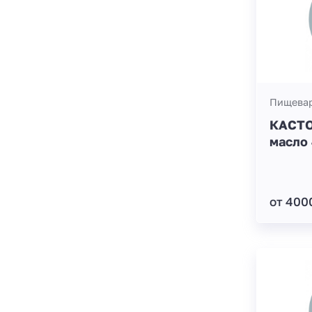
Пищевар
КАСТ
масло 
от 400