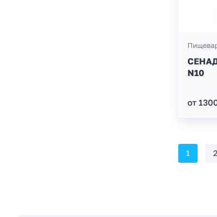
Пищевар
СЕНАД
N10
от 130
1