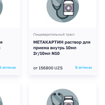
Пищеварительный тракт
ля
МЕТАКАРТИН раствор для
л
приема внутрь 10мл
2г/10мл N10
В аптеках
от 156800 UZS
В аптеках