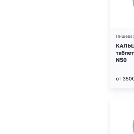
Пищевар
КАЛЬЦ
таблет
N50
от 350