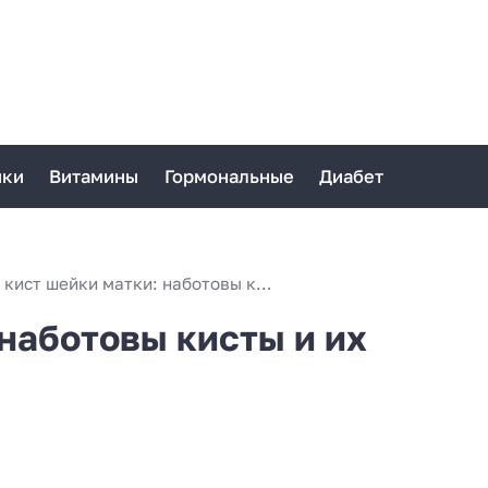
ики
Витамины
Гормональные
Диабет
Виды кист шейки матки: наботовы кисты и их характеристики
наботовы кисты и их