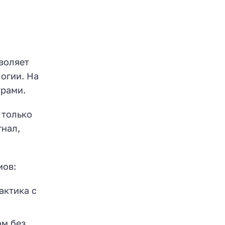
воляет
огии. На
урами.
 только
гнал,
мов:
актика с
ом без