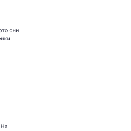
ото они
ейки
 На