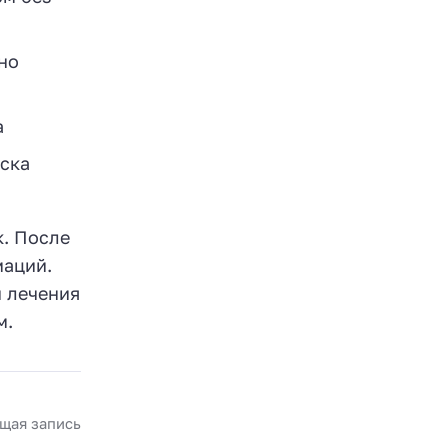
но
а
иска
. После
маций.
и лечения
м.
щая запись