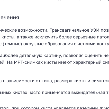
лечения
ические возможности. Трансвагинальное УЗИ поз
 кисты, а также исключить более серьезные патол
 (темные) округлые образования с четкими конт
аиболее детальную картину, позволяя оценить не
ей. На МРТ-снимках кисты имеют характерный си
в зависимости от типа, размера кисты и симпто
ных кистах часто применяется выжидательная т
тод, при котором киста удаляется лазерным луч