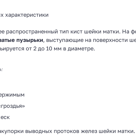
е распространенный тип кист шейки матки. На ф
ватые пузырьки
, выступающие на поверхности ш
ируется от 2 до 10 мм в диаметре.
о:
держимым
«гроздья»
леск
акупорки выводных протоков желез шейки матки.