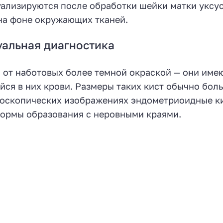
уализируются после обработки шейки матки уксу
 на фоне окружающих тканей.
уальная диагностика
 от наботовых более темной окраской — они име
ся в них крови. Размеры таких кист обычно бол
льпоскопических изображениях эндометриоидные к
 формы образования с неровными краями.