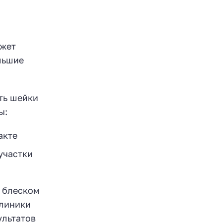
ожет
льшие
ть шейки
ы:
акте
участки
м блеском
клиники
ультатов