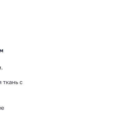
ым
.
 ткань с
ее