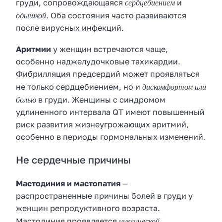
сердцебиением
груди, сопровождающаяся
и
одышкой
. Оба состояния часто развиваются
после вирусных инфекций.
Аритмии
у женщин встречаются чаще,
особенно наджелудочковые тахикардии.
Фибрилляция предсердий может проявляться
дискомфортом или
не только сердцебиением, но и
болью
в груди. Женщины с синдромом
удлиненного интервала QT имеют повышенный
риск развития жизнеугрожающих аритмий,
особенно в периоды гормональных изменений.
Не сердечные причины
Мастодиния и мастопатия
—
распространенные причины болей в груди у
женщин репродуктивного возраста.
циклической
Мастодиния проявляется