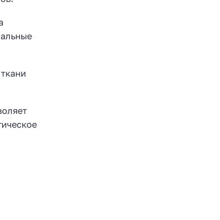
а
мальные
 ткани
воляет
гическое