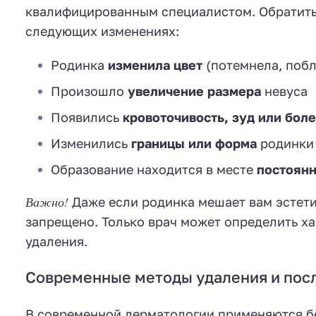
квалифицированным специалистом. Обратить
следующих изменениях:
Родинка
изменила цвет
(потемнела, поб
Произошло
увеличение размера
невуса
Появились
кровоточивость, зуд или бол
Изменились
границы или форма
родинки
Образование находится в месте
постоянн
Важно!
Даже если родинка мешает вам эстети
запрещено. Только врач может определить х
удаления.
Современные методы удаления и пос
В современной дерматологии применяются б