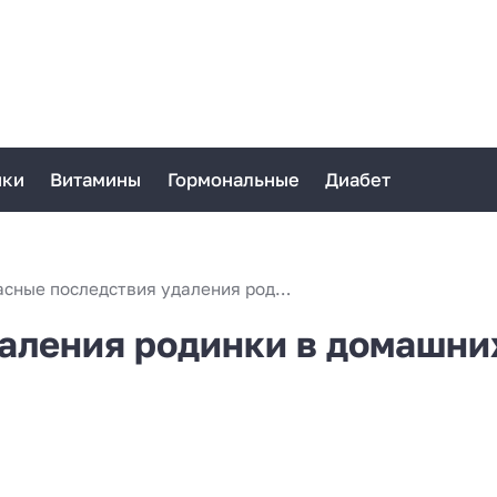
ики
Витамины
Гормональные
Диабет
Опасные последствия удаления родинки в домашних условиях
аления родинки в домашни