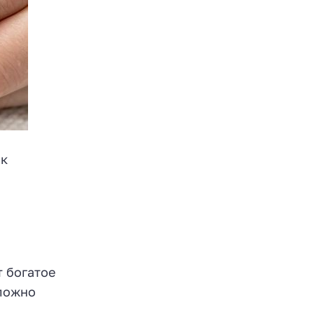
 к
и
 богатое
сложно