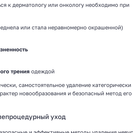
ся к дерматологу или онкологу необходимо при
леднела или стала неравномерно окрашенной)
езненность
ого трения
одеждой
чески, самостоятельное удаление категорически
арактер новообразования и безопасный метод его
лепроцедурный уход
езопасные и эффективные методы удаления невус