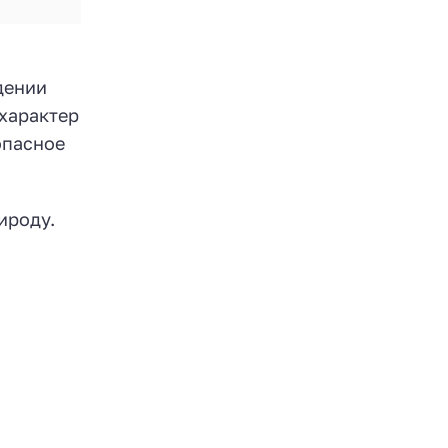
дении
 характер
опасное
ироду.