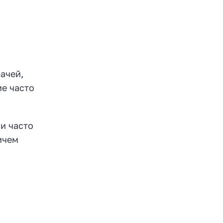
ачей,
е часто
и часто
ичем