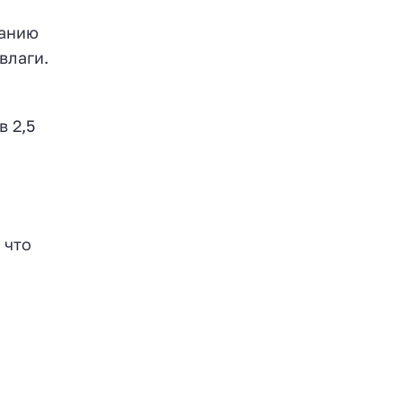
ханию
влаги.
в 2,5
 что