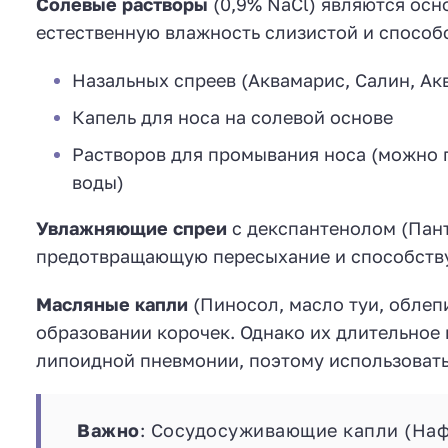
Солевые растворы
(0,9% NaCl) являются осн
естественную влажность слизистой и способ
Назальных спреев (Аквамарис, Салин, Ак
Капель для носа на солевой основе
Растворов для промывания носа (можно пр
воды)
Увлажняющие спреи
с декспантенолом (Пант
предотвращающую пересыхание и способств
Масляные капли
(Пиносол, масло туи, облеп
образовании корочек. Однако их длительное 
липоидной пневмонии, поэтому использовать 
Важно
: Сосудосуживающие капли (Наф