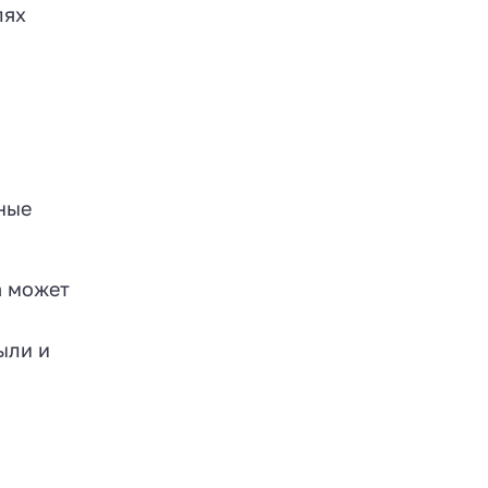
лях
ные
а может
ыли и