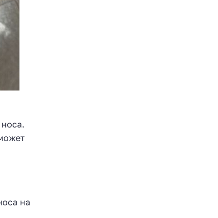
 носа.
 может
носа на