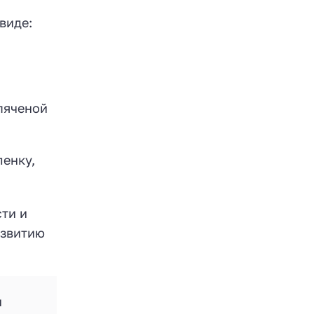
виде:
ипяченой
ленку,
ти и
азвитию
и