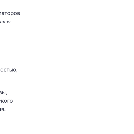
иаторов
вания
я
хостью,
зы,
ского
я.