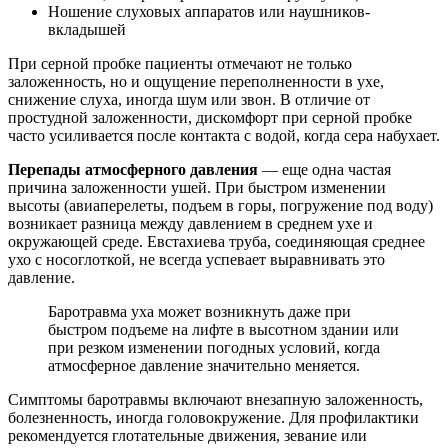
Ношение слуховых аппаратов или наушников-
вкладышей
При серной пробке пациенты отмечают не только
заложенность, но и ощущение переполненности в ухе,
снижение слуха, иногда шум или звон. В отличие от
простудной заложенности, дискомфорт при серной пробке
часто усиливается после контакта с водой, когда сера набухает.
Перепады атмосферного давления
— еще одна частая
причина заложенности ушей. При быстром изменении
высоты (авиаперелеты, подъем в горы, погружение под воду)
возникает разница между давлением в среднем ухе и
окружающей среде. Евстахиева труба, соединяющая среднее
ухо с носоглоткой, не всегда успевает выравнивать это
давление.
Баротравма уха может возникнуть даже при
быстром подъеме на лифте в высотном здании или
при резком изменении погодных условий, когда
атмосферное давление значительно меняется.
Симптомы баротравмы включают внезапную заложенность,
болезненность, иногда головокружение. Для профилактики
рекомендуется глотательные движения, зевание или