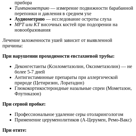
прибора
Тимпанометрию
— измерение подвижности барабанной
перепонки и давления в среднем ухе
Аудиометрию
— исследование остроты слуха
МРТ или КТ
височных костей при подозрении на
новообразования
Лечение заложенности ушей зависит от выявленной
причины:
При нарушении проходимости евстахиевой трубы:
Деконгестанты (Ксилометазолин, Оксиметазолин) — не
более 5-7 дней
Антигистаминные препараты при аллергической
природе (Цетиризин, Лоратадин)
Глюкокортикостероидные назальные спреи (Мометазон,
Флутиказон)
При серной пробке:
Профессиональное удаление серы отоларингологом
Применение церуменолитиков (А-Церумен, Ремо-Вакс)
При отите: