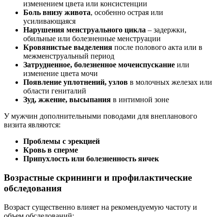
изменением цвета или консистенции
Боль внизу живота
, особенно острая или
усиливающаяся
Нарушения менструального цикла
– задержки,
обильные или болезненные менструации
Кровянистые выделения
после полового акта или в
межменструальный период
Затрудненное, болезненное мочеиспускание
или
изменение цвета мочи
Появление уплотнений, узлов
в молочных железах или
области гениталий
Зуд, жжение, высыпания
в интимной зоне
У мужчин дополнительными поводами для внепланового
визита являются:
Проблемы с эрекцией
Кровь в сперме
Припухлость или болезненность яичек
Возрастные скрининги и профилактические
обследования
Возраст существенно влияет на рекомендуемую частоту и
объем обследований: