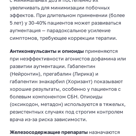
с минимальных доз и постепенно их
увеличивать для минимизации побочных
эффектов. При длительном применении (более
5 лет) у 30-40% пациентов может развиваться
аугментация — парадоксальное усиление
симптомов, требующее коррекции терапии.
Антиконвульсанты и опиоиды
применяются
при неэффективности агонистов дофамина или
развитии аугментации. Габапентин
(Нейронтин), прегабалин (Лирика) и
габапентин энакарбил (Хоризант) показывают
хорошие результаты, особенно у пациентов с
болевым компонентом СБН. Опиоиды
(оксикодон, метадон) используются в тяжелых,
резистентных случаях под строгим контролем
врача из-за риска зависимости.
Железосодержащие препараты
назначаются