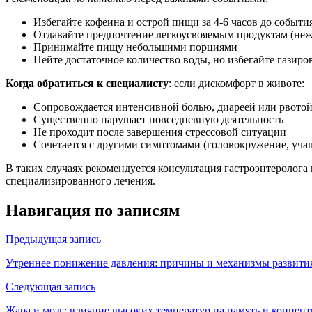
Избегайте кофеина и острой пищи за 4-6 часов до событи
Отдавайте предпочтение легкоусвояемым продуктам (не
Принимайте пищу небольшими порциями
Пейте достаточное количество воды, но избегайте газир
Когда обратиться к специалисту
: если дискомфорт в животе:
Сопровождается интенсивной болью, диареей или рвото
Существенно нарушает повседневную деятельность
Не проходит после завершения стрессовой ситуации
Сочетается с другими симптомами (головокружение, уча
В таких случаях рекомендуется консультация гастроэнтеролог
специализированного лечения.
Навигация по записям
Предыдущая запись
Утреннее понижение давления: причины и механизмы развити
Следующая запись
Жара и мозг: влияние высоких температур на память и концен