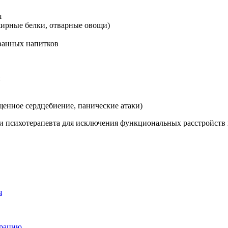
я
жирные белки, отварные овощи)
ованных напитков
й
щенное сердцебиение, панические атаки)
а и психотерапевта для исключения функциональных расстройст
я
трацию