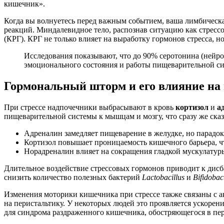
кишечник».
Когда вы волнуетесь перед важным событием, ваша лимбическа
реакций. Миндалевидное тело, распознав ситуацию как стресс
(КРГ). КРГ не только влияет на выработку гормонов стресса, н
Исследования показывают, что до 90% серотонина (нейро
эмоционального состояния и работы пищеварительной с
Гормональный шторм и его влияние на
При стрессе надпочечники выбрасывают в кровь
кортизол
и
а
пищеварительной системы к мышцам и мозгу, что сразу же сказ
Адреналин замедляет пищеварение в желудке, но парадок
Кортизол повышает проницаемость кишечного барьера, ч
Норадреналин влияет на сокращения гладкой мускулатур
Длительное воздействие стрессовых гормонов приводит к дисб
снизить количество полезных бактерий
Lactobacillus
и
Bifidobac
Изменения моторики кишечника при стрессе также связаны с 
на перистальтику. У некоторых людей это проявляется ускорени
для синдрома раздраженного кишечника, обостряющегося в пе