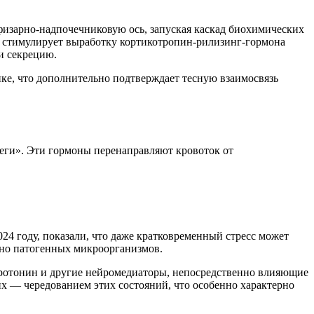
физарно-надпочечниковую ось, запуская каскад биохимических
ь, стимулирует выработку кортикотропин-рилизинг-гормона
 и секрецию.
ке, что дополнительно подтверждает тесную взаимосвязь
еги». Эти гормоны перенаправляют кровоток от
4 году, показали, что даже кратковременный стресс может
но патогенных микроорганизмов.
еротонин и другие нейромедиаторы, непосредственно влияющие
ьих — чередованием этих состояний, что особенно характерно