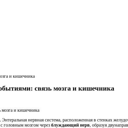
озга и кишечника
обытиями: связь мозга и кишечника
 Энтеральная нервная система, расположенная в стенках желуд
а с головным мозгом через
блуждающий нерв
, образуя двунапра