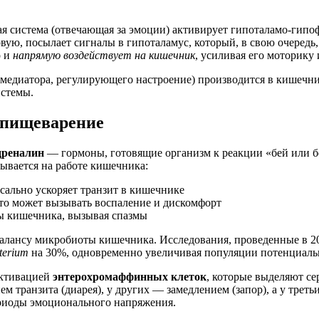
я система (отвечающая за эмоции) активирует гипоталамо-гипо
овую, посылает сигналы в гипоталамус, который, в свою очеред
о и
напрямую воздействует на кишечник
, усиливая его моторику
медиатора, регулирующего настроение) производится в кишечни
истемы.
 пищеварение
дреналин
— гормоны, готовящие организм к реакции «бей или б
ывается на работе кишечника:
сально ускоряет транзит в кишечнике
то может вызывать воспаление и дискомфорт
ы кишечника, вызывая спазмы
алансу микробиоты кишечника. Исследования, проведенные в 202
terium
на 30%, одновременно увеличивая популяции потенциаль
активацией
энтерохромаффинных клеток
, которые выделяют с
ем транзита (диарея), у других — замедлением (запор), а у трет
риоды эмоционального напряжения.