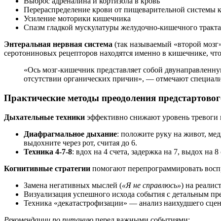
Выброс адреналина и кортизола в кровь
Перераспределение крови от пищеварительной системы
Усиление моторики кишечника
Спазм гладкой мускулатуры желудочно-кишечного тракта
Энтеральная нервная система
(так называемый «второй мозг
серотониновых рецепторов находятся именно в кишечнике, чт
«Ось мозг-кишечник представляет собой двунаправленну
отсутствии органических причин», — отмечают специал
Практические методы преодоления предстартовог
Дыхательные техники
эффективно снижают уровень тревоги
Диафрагмальное дыхание
: положите руку на живот, мед
выдохните через рот, считая до 6.
Техника 4-7-8
: вдох на 4 счета, задержка на 7, выдох на 8
Когнитивные стратегии
помогают перепрограммировать воспр
Замена негативных мыслей (
«Я не справлюсь»
) на реалис
Визуализация успешного исхода события с детальным пр
Техника «декатастрофизации» — анализ наихудшего сцен
Рекомендации по питанию
перед важными событиями: