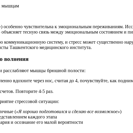
 к мышцам
») особенно чувствительна к эмоциональным переживаниям. Ис
о объясняет тесную связь между эмоциональным состоянием и п
ю коммуникационную систему, и стресс может существенно нару
исты Ташкентского медицинского института.
о волнения
 и расслабляют мышцы брюшной полости:
ленно вдохните через нос, считая до 4, почувствуйте, как подн
 счетов. Повторите 4-5 раз.
иятие стрессовой ситуации:
тичные (
«Я хорошо подготовился и сделаю все возможное»
)
едставлением каждого этапа
ария и осознание его малой вероятности