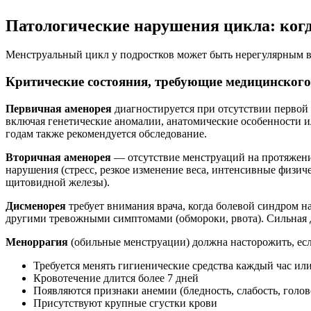
Патологические нарушения цикла: когд
Менструальный цикл у подростков может быть нерегулярным в 
Критические состояния, требующие медицинског
Первичная аменорея
диагностируется при отсутствии первой 
включая генетические аномалии, анатомические особенности и
годам также рекомендуется обследование.
Вторичная аменорея
— отсутствие менструаций на протяжени
нарушения (стресс, резкое изменение веса, интенсивные физич
щитовидной железы).
Дисменорея
требует внимания врача, когда болевой синдром 
другими тревожными симптомами (обмороки, рвота). Сильная д
Меноррагия
(обильные менструации) должна насторожить, есл
Требуется менять гигиенические средства каждый час ил
Кровотечение длится более 7 дней
Появляются признаки анемии (бледность, слабость, голо
Присутствуют крупные сгустки крови