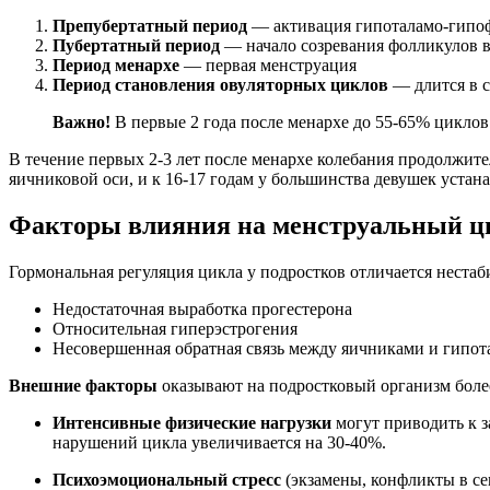
Препубертатный период
— активация гипоталамо-гипо
Пубертатный период
— начало созревания фолликулов 
Период менархе
— первая менструация
Период становления овуляторных циклов
— длится в с
Важно!
В первые 2 года после менархе до 55-65% циклов
В течение первых 2-3 лет после менархе колебания продолжит
яичниковой оси, и к 16-17 годам у большинства девушек уста
Факторы влияния на менструальный ц
Гормональная регуляция цикла у подростков отличается нестаб
Недостаточная выработка прогестерона
Относительная гиперэстрогения
Несовершенная обратная связь между яичниками и гипо
Внешние факторы
оказывают на подростковый организм боле
Интенсивные физические нагрузки
могут приводить к з
нарушений цикла увеличивается на 30-40%.
Психоэмоциональный стресс
(экзамены, конфликты в се