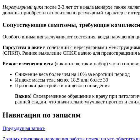
Нерегулярный цикл
после 2-3 лет от начала менархе также явля
должны приобрести относительно регулярный характер с интер
Сопутствующие симптомы, требующие комплексн
Особого внимания заслуживают состояния, когда нарушения 
Гирсутизм и акне
в сочетании с нерегулярными менструациями
(СПКЯ). Раннее выявление СПКЯ важно для предотвращения м
Резкие изменения веса
(как потеря, так и набор) часто сопр
Снижение веса более чем на 10% за короткий период
Индекс массы тела менее 18,5 или более 30
Признаки расстройств пищевого поведения
Важно!
Своевременное обращение к врачу при патологич
ранней стадии, что значительно улучшает прогноз и сниж
Навигация по записям
Предыдущая запись
7 явных признаков нарушения работы почек: на что обратить 