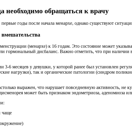
а необходимо обращаться к врачу
первые годы после начала менархе, однако существуют ситуаци
о вмешательства
менструации (менархе) к 16 годам. Это состояние может указыв
ли гормональный дисбаланс. Важно отметить, что при наличии 
и 3-6 месяцев у девушки, у которой ранее был установлен рег
еские нагрузки), так и органические патологии (синдром полик
настолько выражен, что нарушает повседневную активность, не 
исменорея может быть признаком эндометриоза, аденомиоза или
и:
и чаще
вокружение)