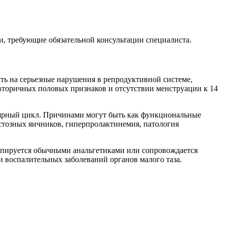
и, требующие обязательной консультации специалиста.
ать на серьезные нарушения в репродуктивной системе,
вторичных половых признаков и отсутствии менструации к 14
улярный цикл. Причинами могут быть как функциональные
истозных яичников, гиперпролактинемия, патология
купируется обычными анальгетиками или сопровождается
 воспалительных заболеваний органов малого таза.