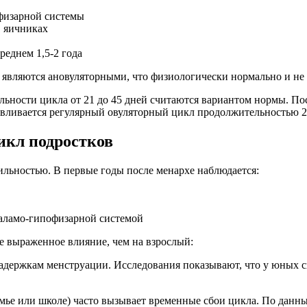
физарной системы
в яичниках
реднем 1,5-2 года
 являются ановуляторными, что физиологически нормально и не
ельности цикла от 21 до 45 дней считаются вариантом нормы. П
навливается регулярный овуляторный цикл продолжительностью 2
икл подростков
ильностью. В первые годы после менархе наблюдается:
таламо-гипофизарной системой
е выраженное влияние, чем на взрослый:
адержкам менструации. Исследования показывают, что у юных с
мье или школе) часто вызывает временные сбои цикла. По данн