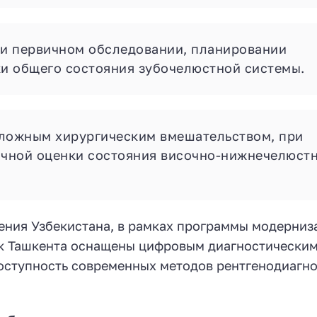
и первичном обследовании, планировании
ки общего состояния зубочелюстной системы.
сложным хирургическим вмешательством, при
очной оценки состояния височно-нижнечелюст
ения Узбекистана, в рамках программы модерниз
к Ташкента оснащены цифровым диагностически
оступность современных методов рентгенодиагн