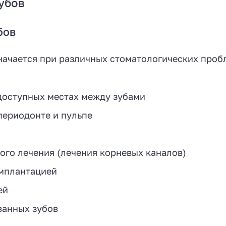
убов
бов
начается при различных стоматологических проб
одоступных местах между зубами
периодонте и пульпе
ого лечения (лечения корневых каналов)
имплантацией
ей
ванных зубов