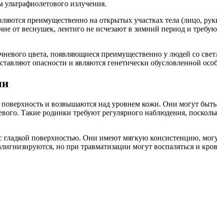
м ультрафиолетового излучения.
ляются преимущественно на открытых участках тела (лицо, рук
ие от веснушек, лентиго не исчезают в зимний период и требу
чневого цвета, появляющиеся преимущественно у людей со свет
ставляют опасности и являются генетически обусловленной осо
ии
поверхность и возвышаются над уровнем кожи. Они могут быть к
евого. Такие родинки требуют регулярного наблюдения, посколь
 гладкой поверхностью. Они имеют мягкую консистенцию, могу
лигнизируются, но при травматизации могут воспаляться и кров