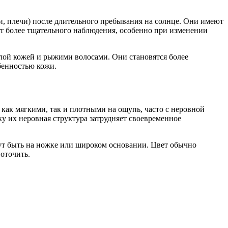
и, плечи) после длительного пребывания на солнце. Они имеют
ют более тщательного наблюдения, особенно при изменении
лой кожей и рыжими волосами. Они становятся более
бенностью кожи.
ак мягкими, так и плотными на ощупь, часто с неровной
ку их неровная структура затрудняет своевременное
т быть на ножке или широком основании. Цвет обычно
оточить.