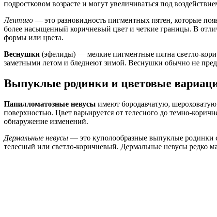
подростковом возрасте и могут увеличиваться под воздействие
Лентиго
— это разновидность пигментных пятен, которые появ
более насыщенный коричневый цвет и четкие границы. В отлич
формы или цвета.
Веснушки
(эфелиды) — мелкие пигментные пятна светло-кори
заметными летом и бледнеют зимой. Веснушки обычно не пред
Выпуклые родинки и цветовые вариац
Папилломатозные невусы
имеют бородавчатую, шероховатую 
поверхностью. Цвет варьируется от телесного до темно-коричн
обнаружение изменений.
Дермальные невусы
— это куполообразные выпуклые родинки с
телесный или светло-коричневый. Дермальные невусы редко ма