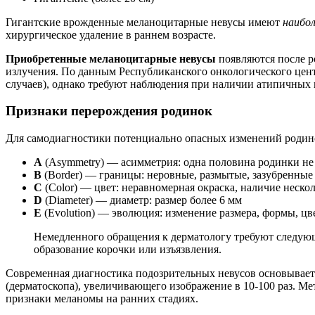
Гигантские врожденные меланоцитарные невусы имеют
наибол
хирургическое удаление в раннем возрасте.
Приобретенные меланоцитарные невусы
появляются после р
излучения. По данным Республиканского онкологического цен
случаев), однако требуют наблюдения при наличии атипичных 
Признаки перерождения родинок
Для самодиагностики потенциально опасных изменений родин
A
(Asymmetry) — асимметрия: одна половина родинки не 
B
(Border) — границы: неровные, размытые, зазубренные
C
(Color) — цвет: неравномерная окраска, наличие неско
D
(Diameter) — диаметр: размер более 6 мм
E
(Evolution) — эволюция: изменение размера, формы, ц
Немедленного обращения к дерматологу требуют следующи
образование корочки или изъязвления.
Современная диагностика подозрительных невусов основывает
(дерматоскопа), увеличивающего изображение в 10-100 раз. М
признаки меланомы на ранних стадиях.