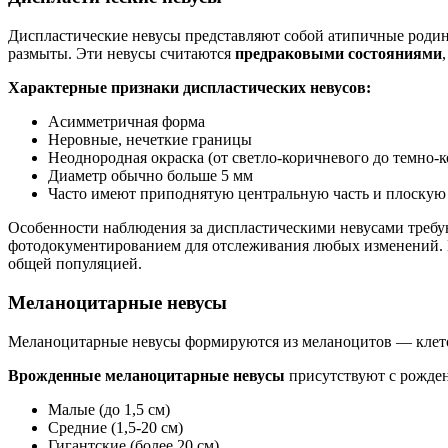
Диспластические невусы представляют собой атипичные родин
размыты. Эти невусы считаются
предраковыми состояниями
Характерные признаки диспластических невусов:
Асимметричная форма
Неровные, нечеткие границы
Неоднородная окраска (от светло-коричневого до темно-
Диаметр обычно больше 5 мм
Часто имеют приподнятую центральную часть и плоску
Особенности наблюдения за диспластическими невусами треб
фотодокументированием для отслеживания любых изменений. П
общей популяцией.
Меланоцитарные невусы
Меланоцитарные невусы формируются из меланоцитов — клето
Врожденные меланоцитарные невусы
присутствуют с рожден
Малые (до 1,5 см)
Средние (1,5-20 см)
Гигантские (более 20 см)