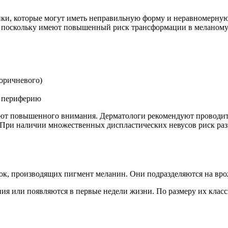
ки, которые могут иметь неправильную форму и неравномерную 
, поскольку имеют повышенный риск трансформации в меланому
коричневого)
ю периферию
уют повышенного внимания. Дерматологи рекомендуют проводи
ри наличии множественных диспластических невусов риск разв
к, производящих пигмент меланин. Они подразделяются на вр
ия или появляются в первые недели жизни. По размеру их клас