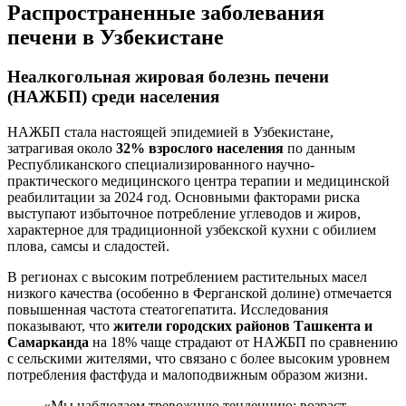
Распространенные заболевания
печени в Узбекистане
Неалкогольная жировая болезнь печени
(НАЖБП) среди населения
НАЖБП стала настоящей эпидемией в Узбекистане,
затрагивая около
32% взрослого населения
по данным
Республиканского специализированного научно-
практического медицинского центра терапии и медицинской
реабилитации за 2024 год. Основными факторами риска
выступают избыточное потребление углеводов и жиров,
характерное для традиционной узбекской кухни с обилием
плова, самсы и сладостей.
В регионах с высоким потреблением растительных масел
низкого качества (особенно в Ферганской долине) отмечается
повышенная частота стеатогепатита. Исследования
показывают, что
жители городских районов Ташкента и
Самарканда
на 18% чаще страдают от НАЖБП по сравнению
с сельскими жителями, что связано с более высоким уровнем
потребления фастфуда и малоподвижным образом жизни.
«Мы наблюдаем тревожную тенденцию: возраст