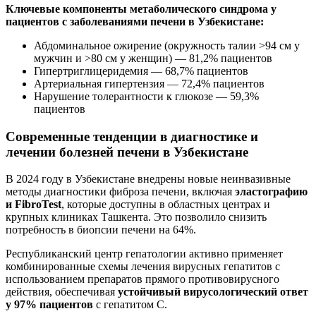
Ключевые компоненты метаболического синдрома у
пациентов с заболеваниями печени в Узбекистане:
Абдоминальное ожирение (окружность талии >94 см у
мужчин и >80 см у женщин) — 81,2% пациентов
Гипертриглицеридемия — 68,7% пациентов
Артериальная гипертензия — 72,4% пациентов
Нарушение толерантности к глюкозе — 59,3%
пациентов
Современные тенденции в диагностике и
лечении болезней печени в Узбекистане
В 2024 году в Узбекистане внедрены новые неинвазивные
методы диагностики фиброза печени, включая
эластографию
и FibroTest
, которые доступны в областных центрах и
крупных клиниках Ташкента. Это позволило снизить
потребность в биопсии печени на 64%.
Республиканский центр гепатологии активно применяет
комбинированные схемы лечения вирусных гепатитов с
использованием препаратов прямого противовирусного
действия, обеспечивая
устойчивый вирусологический ответ
у 97% пациентов
с гепатитом С.