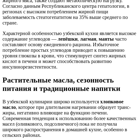
жирного мяса, также создают метаболическую нагрузку.
Согласно данным Республиканского центра гепатологии, в
регионах с высоким потреблением жирной пищи
заболеваемость стеатогепатитом на 35% выше среднего по
стране.
Характерной особенностью узбекской кухни является высокое
содержание углеводов —
лепёшки
,
лагман
,
манты
часто
составляют основу ежедневного рациона. Избыточное
потребление простых углеводов приводит к повышению
уровня глюкозы в крови, что стимулирует синтез жирных
кислот в печени и может способствовать развитию
инсулинорезистентности.
Растительные масла, сезонность
питания и традиционные напитки
В узбекской кулинарии широко используется
хлопковое
масло
, которое при длительном нагревании образует транс-
жиры, негативно влияющие на функцию печени.
Современная тенденция к использованию более качественных
масел (оливкового, подсолнечного) пока не получила
широкого распространения в домашней кухне, особенно в
сельских районах.