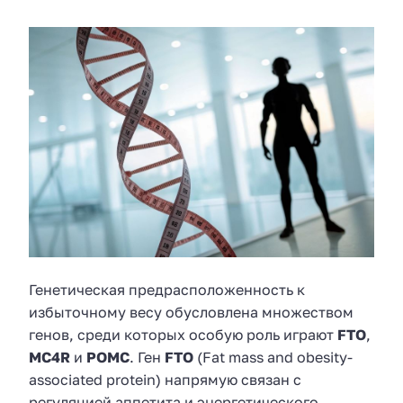
Генетическая предрасположенность к
избыточному весу обусловлена множеством
генов, среди которых особую роль играют
FTO
,
MC4R
и
POMC
. Ген
FTO
(Fat mass and obesity-
associated protein) напрямую связан с
регуляцией аппетита и энергетического