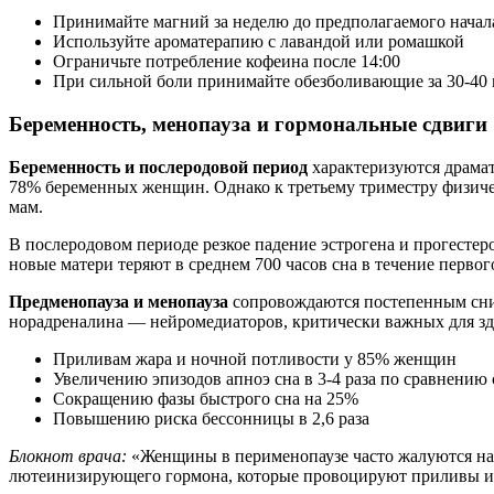
Принимайте магний за неделю до предполагаемого начал
Используйте ароматерапию с лавандой или ромашкой
Ограничьте потребление кофеина после 14:00
При сильной боли принимайте обезболивающие за 30-40 
Беременность, менопауза и гормональные сдвиги
Беременность и послеродовой период
характеризуются драма
78% беременных женщин. Однако к третьему триместру физиче
мам.
В послеродовом периоде резкое падение эстрогена и прогесте
новые матери теряют в среднем 700 часов сна в течение первог
Предменопауза и менопауза
сопровождаются постепенным сниже
норадреналина — нейромедиаторов, критически важных для здо
Приливам жара и ночной потливости у 85% женщин
Увеличению эпизодов апноэ сна в 3-4 раза по сравнению
Сокращению фазы быстрого сна на 25%
Повышению риска бессонницы в 2,6 раза
Блокнот врача:
«Женщины в перименопаузе часто жалуются на то
лютеинизирующего гормона, которые провоцируют приливы и