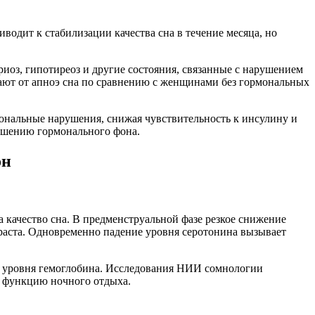
одит к стабилизации качества сна в течение месяца, но
иоз, гипотиреоз и другие состояния, связанные с нарушением
дают от апноэ сна по сравнению с женщинами без гормональных
рмональные нарушения, снижая чувствительность к инсулину и
дшению гормонального фона.
он
качество сна. В предменструальной фазе резкое снижение
раста. Одновременно падение уровня серотонина вызывает
я уровня гемоглобина. Исследования НИИ сомнологии
ю функцию ночного отдыха.