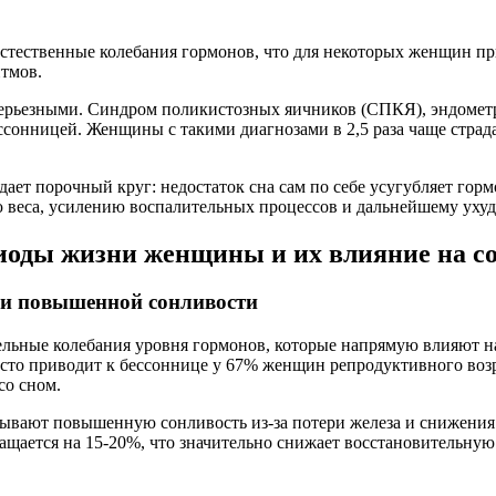
тественные колебания гормонов, что для некоторых женщин прив
тмов.
серьезными. Синдром поликистозных яичников (СПКЯ), эндометр
ссонницей. Женщины с такими диагнозами в 2,5 раза чаще стра
дает порочный круг: недостаток сна сам по себе усугубляет го
ю веса, усилению воспалительных процессов и дальнейшему уху
иоды жизни женщины и их влияние на с
 и повышенной сонливости
ьные колебания уровня гормонов, которые напрямую влияют на 
асто приводит к бессоннице у 67% женщин репродуктивного воз
со сном.
ывают повышенную сонливость из-за потери железа и снижени
кращается на 15-20%, что значительно снижает восстановительну