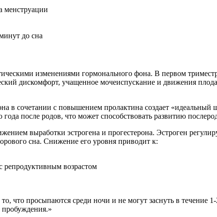
а менструации
минут до сна
тическими изменениями гормонального фона. В первом тримест
ский дискомфорт, учащенное мочеиспускание и движения плода
рона в сочетании с повышением пролактина создает «идеальный 
о года после родов, что может способствовать развитию послеро
нием выработки эстрогена и прогестерона. Эстроген регулируе
рового сна. Снижение его уровня приводит к:
 с репродуктивным возрастом
, что просыпаются среди ночи и не могут заснуть в течение 1-
 пробуждения.»