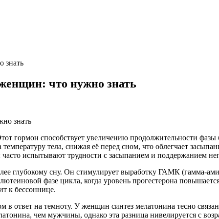
о знать
 женщин: что нужно знать
Этот гормон способствует увеличению продолжительности фазы 
 температуру тела, снижая её перед сном, что облегчает засыпа
 часто испытывают трудности с засыпанием и поддержанием не
олее глубокому сну. Он стимулирует выработку ГАМК (гамма-ам
В лютеиновой фазе цикла, когда уровень прогестерона повышает
ит к бессоннице.
в ответ на темноту. У женщин синтез мелатонина тесно связан 
тонина, чем мужчины, однако эта разница нивелируется с возра