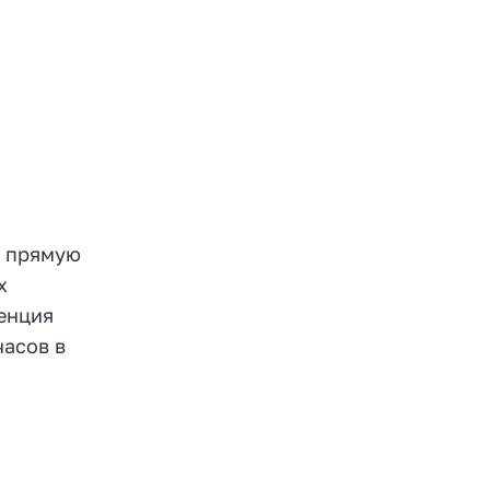
т прямую
х
денция
часов в