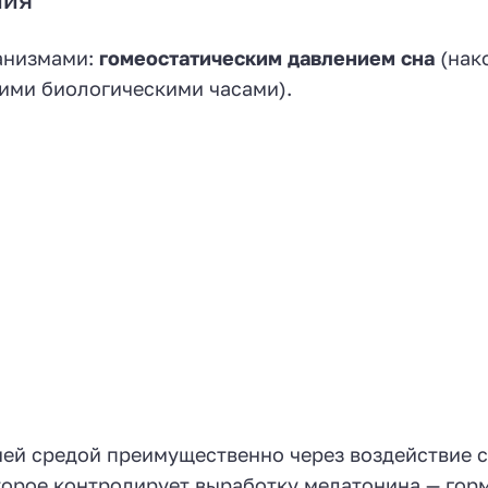
анизмами:
гомеостатическим давлением сна
(нак
ими биологическими часами).
ей средой преимущественно через воздействие с
торое контролирует выработку мелатонина — гор