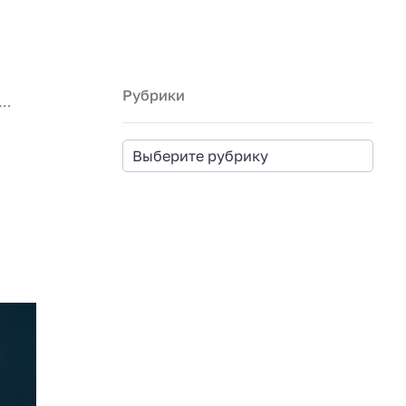
Рубрики
доровье: научное понимание фаз сна и их влияние