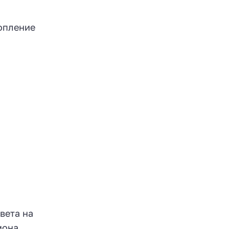
опление
вета на
мона,