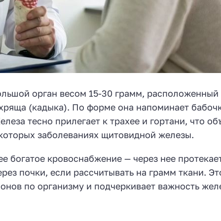
льшой орган весом 15-30 грамм, расположенный 
хряща (кадыка). По форме она напоминает бабочк
еза тесно прилегает к трахее и гортани, что об
екоторых заболеваниях щитовидной железы.
е богатое кровоснабжение — через нее протекает
через почки, если рассчитывать на грамм ткани. Эт
онов по организму и подчеркивает важность жел