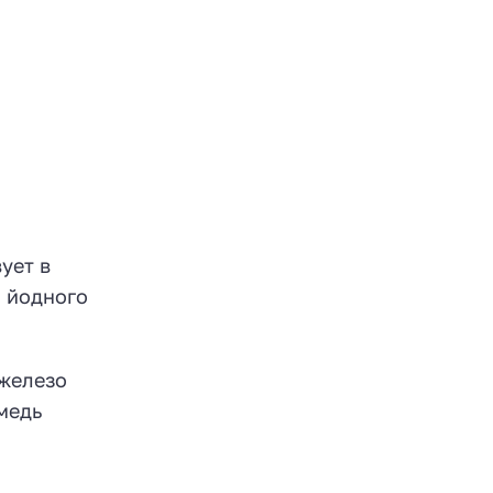
ует в
я йодного
железо
медь