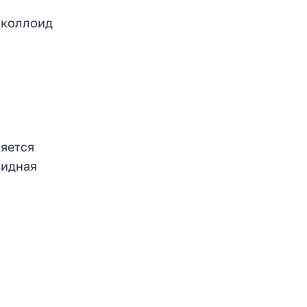
 коллоид
яется
видная