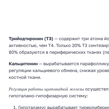
Трийодтиронин (Т3)
— содержит три атома йо
активностью, чем Т4. Только 20% Т3 синтези
80% образуются в периферических тканях (пе
Кальцитонин
— вырабатывается парафоллику
регуляции кальциевого обмена, снижая урове
костной ткани.
Регуляция работы щитовидной железы
осуществля
гипоталамо-гипофизарную систему:
Гипоталамус вырабатывает тиреолиберин