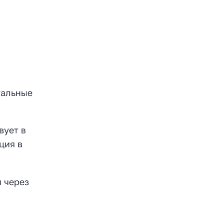
тальные
вует в
ция в
 через