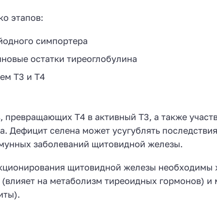
ко этапов:
-йодного симпортера
иновые остатки тиреоглобулина
ем Т3 и Т4
, превращающих Т4 в активный Т3, а также участв
а. Дефицит селена может усугублять последстви
ммунных заболеваний щитовидной железы.
нкционирования щитовидной железы необходимы 
к (влияет на метаболизм тиреоидных гормонов) и 
иты).