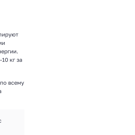
улируют
ии
нергии.
10 кг за
по всему
а
с