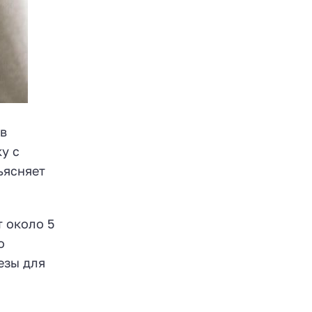
в
у с
ъясняет
 около 5
о
езы для