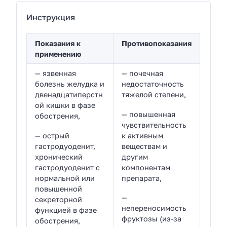
Инструкция
Показания к
Противопоказания
применению
— язвенная
— почечная
болезнь желудка и
недостаточность
двенадцатиперстн
тяжелой степени,
ой кишки в фазе
— повышенная
обострения,
чувствительность
— острый
к активным
гастродуоденит,
веществам и
хронический
другим
гастродуоденит с
компонентам
нормальной или
препарата,
повышенной
—
секреторной
непереносимость
функцией в фазе
фруктозы (из-за
обострения,