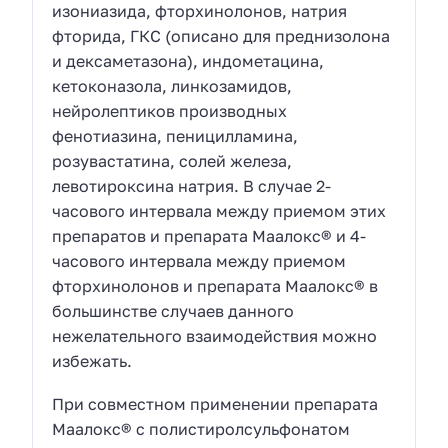
изониазида, фторхинолонов, натрия
фторида, ГКС (описано для преднизолона
и дексаметазона), индометацина,
кетоконазола, линкозамидов,
нейролептиков производных
фенотиазина, пеницилламина,
розувастатина, солей железа,
левотироксина натрия. В случае 2-
часового интервала между приемом этих
препаратов и препарата Маалокс® и 4-
часового интервала между приемом
фторхинолонов и препарата Маалокс® в
большинстве случаев данного
нежелательного взаимодействия можно
избежать.
При совместном применении препарата
Маалокс® с полистиролсульфонатом