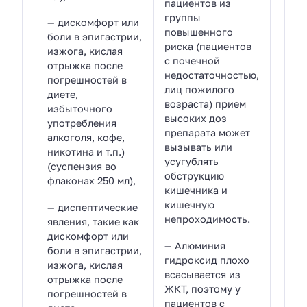
пациентов из
группы
— дискомфорт или
повышенного
боли в эпигастрии,
риска (пациентов
изжога, кислая
с почечной
отрыжка после
недостаточностью,
погрешностей в
лиц пожилого
диете,
возраста) прием
избыточного
высоких доз
употребления
препарата может
алкоголя, кофе,
вызывать или
никотина и т.п.)
усугублять
(суспензия во
обструкцию
флаконах 250 мл),
кишечника и
кишечную
— диспептические
непроходимость.
явления, такие как
дискомфорт или
— Алюминия
боли в эпигастрии,
гидроксид плохо
изжога, кислая
всасывается из
отрыжка после
ЖКТ, поэтому у
погрешностей в
пациентов с