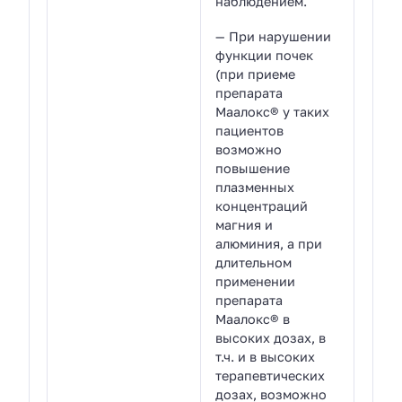
наблюдением.
— При нарушении
функции почек
(при приеме
препарата
Маалокс® у таких
пациентов
возможно
повышение
плазменных
концентраций
магния и
алюминия, а при
длительном
применении
препарата
Маалокс® в
высоких дозах, в
т.ч. и в высоких
терапевтических
дозах, возможно