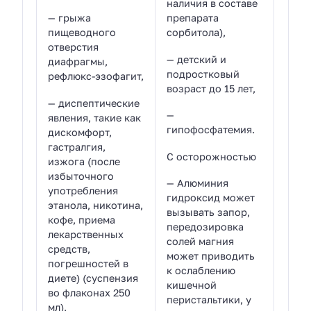
наличия в составе
— грыжа
препарата
пищеводного
сорбитола),
отверстия
— детский и
диафрагмы,
подростковый
рефлюкс-эзофагит,
возраст до 15 лет,
— диспептические
—
явления, такие как
гипофосфатемия.
дискомфорт,
гастралгия,
С осторожностью
изжога (после
избыточного
— Алюминия
употребления
гидроксид может
этанола, никотина,
вызывать запор,
кофе, приема
передозировка
лекарственных
солей магния
средств,
может приводить
погрешностей в
к ослаблению
диете) (суспензия
кишечной
во флаконах 250
перистальтики, у
мл),