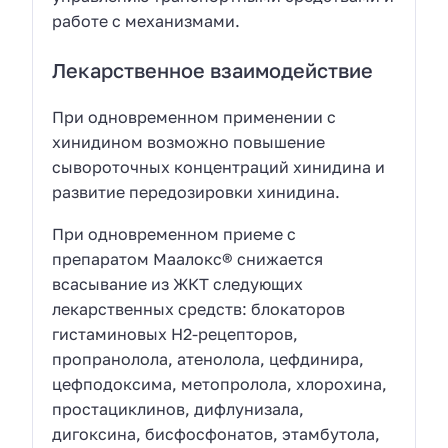
работе с механизмами.
Лекарственное взаимодействие
При одновременном применении с
хинидином возможно повышение
сывороточных концентраций хинидина и
развитие передозировки хинидина.
При одновременном приеме с
препаратом Маалокс® снижается
всасывание из ЖКТ следующих
лекарственных средств: блокаторов
гистаминовых H2-рецепторов,
пропранолола, атенолола, цефдинира,
цефподоксима, метопролола, хлорохина,
простациклинов, дифлунизала,
дигоксина, бисфосфонатов, этамбутола,