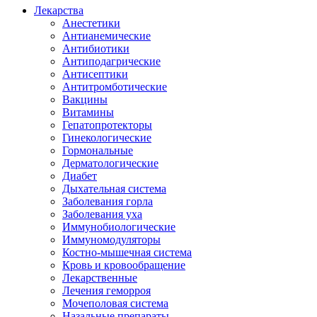
Лекарства
Анестетики
Антианемические
Антибиотики
Антиподагрические
Антисептики
Антитромботические
Вакцины
Витамины
Гепатопротекторы
Гинекологические
Гормональные
Дерматологические
Диабет
Дыхательная система
Заболевания горла
Заболевания уха
Иммунобиологические
Иммуномодуляторы
Костно-мышечная система
Кровь и кровообращение
Лекарственные
Лечения геморроя
Мочеполовая система
Назальные препараты