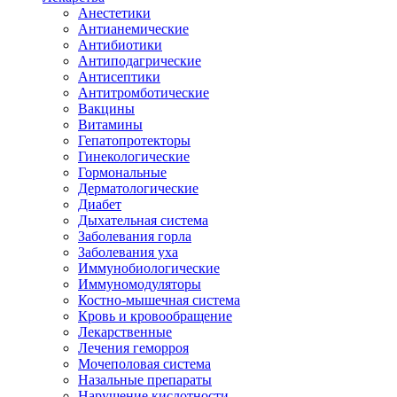
Анестетики
Антианемические
Антибиотики
Антиподагрические
Антисептики
Антитромботические
Вакцины
Витамины
Гепатопротекторы
Гинекологические
Гормональные
Дерматологические
Диабет
Дыхательная система
Заболевания горла
Заболевания уха
Иммунобиологические
Иммуномодуляторы
Костно-мышечная система
Кровь и кровообращение
Лекарственные
Лечения геморроя
Мочеполовая система
Назальные препараты
Нарушение кислотности