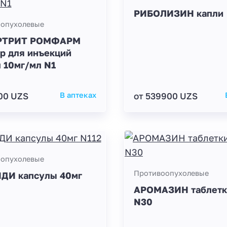
РИБОЛИЗИН капли
опухолевые
РТРИТ РОМФАРМ
р для инъекций
 10мг/мл N1
00 UZS
В аптеках
от 539900 UZS
опухолевые
Противоопухолевые
ДИ капсулы 40мг
АРОМАЗИН таблетк
N30