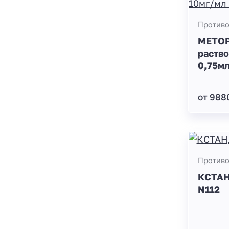
Противо
МЕТО
раство
0,75мл
от 988
Противо
КСТАН
N112