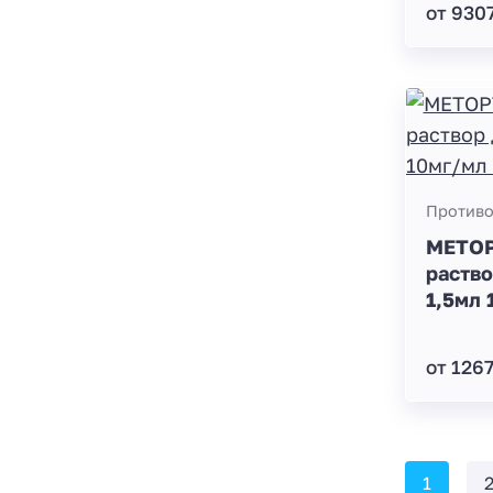
от 930
Противо
МЕТО
раство
1,5мл 
от 126
1