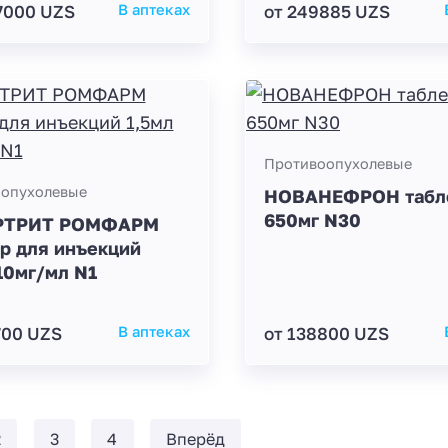
7000 UZS
В аптеках
от 249885 UZS
Противоопухолевые
опухолевые
НОВАНЕФРОН табл
650мг N30
РТРИТ РОМФАРМ
р для инъекций
10мг/мл N1
700 UZS
В аптеках
от 138800 UZS
2
3
4
Вперёд