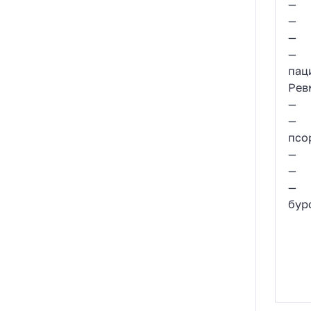
— п
— п
— б
— б
пац
Рев
— р
— а
псо
— п
— о
— в
бурс