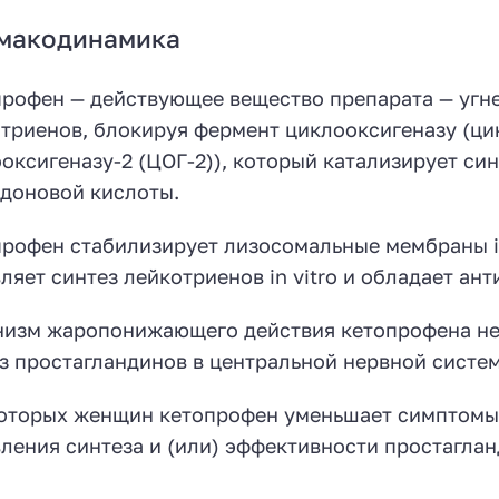
макодинамика
рофен — действующее вещество препарата — угне
триенов, блокируя фермент циклооксигеназу (цик
оксигеназу-2 (ЦОГ-2)), который катализирует си
доновой кислоты.
рофен стабилизирует лизосомальные мембраны in v
ляет синтез лейкотриенов in vitro и обладает ан
изм жаропонижающего действия кетопрофена неи
з простагландинов в центральной нервной системе
оторых женщин кетопрофен уменьшает симптомы 
ления синтеза и (или) эффективности простаглан