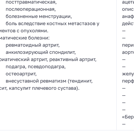
осттравматическая,
ацет
ослеоперационная,
опис
олезненные менструации,
анаф
оль вследствие костных метастазов у
дейс
иентов с опухолями.
— тя
матические болезни:
— л
евматоидный артрит,
пери
нкилозирующий спондилит,
аорт
риатический артрит, реактивный артрит,
— хр
одагра, псевдоподагра,
— пе
стеоартрит,
желу
несуставной ревматизм (тендинит,
перф
ит, капсулит плечевого сустава).
— пр
— тя
— тя
— по
«Бер
— де