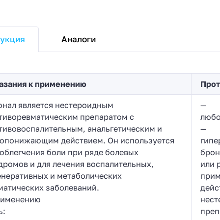
Аналоги
укция
азания к применению
Прот
онал является нестероидным
— Ги
тиворевматическим препаратом с
любо
тивовоспалительным, анальгетическим и
— на
опонижающим действием. Он используется
гипе
 облегчения боли при ряде болевых
брон
дромов и для лечения воспалительных,
или 
енеративных и метаболических
прим
матических заболеваний.
дейс
рименению
нест
ь:
преп