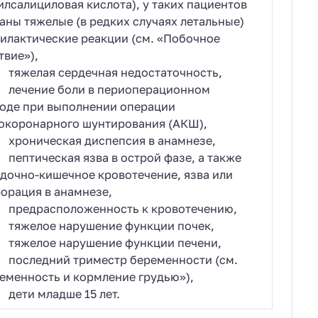
илсалициловая кислота), у таких пациентов
аны тяжелые (в редких случаях летальные)
илактические реакции (см. «Побочное
твие»),
желая сердечная недостаточность,
ечение боли в периоперационном
оде при выполнении операции
окоронарного шунтирования (АКШ),
оническая диспепсия в анамнезе,
птическая язва в острой фазе, а также
дочно-кишечное кровотечение, язва или
орация в анамнезе,
едрасположенность к кровотечению,
желое нарушение функции почек,
желое нарушение функции печени,
следний триместр беременности (см.
еменность и кормление грудью»),
ти младше 15 лет.