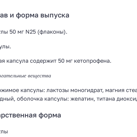
ав и форма выпуска
лы 50 мг N25 (флаконы).
улы.
я капсула содержит 50 мг кетопрофена.
огательные вещества
жимое капсулы: лактозы моногидрат, магния сте
дный, оболочка капсулы:
желатин, титана диоксид
арственная форма
улы