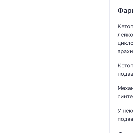
Фар
Кетоп
лейко
цикло
арахи
Кетоп
подав
Механ
синте
У нек
подав