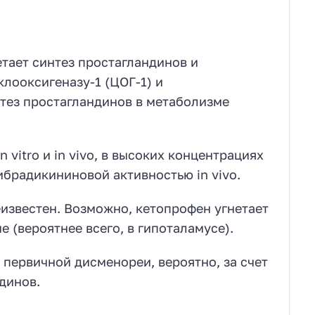
тает синтез простагландинов и
лооксигеназу-1 (ЦОГ-1) и
нтез простагландинов в метаболизме
itro и in vivo, в высоких концентрациях
тибрадикининовой активностью in vivo.
звестен. Возможно, кетопрофен угнетает
 (вероятнее всего, в гипоталамусе).
первичной дисменореи, вероятно, за счет
динов.