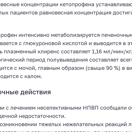
весные концентрации кетопрофена устанавливаютс
ых пациентов равновесная концентрация достигал
рофен интенсивно метаболизируется печеночны
вается с глюкуроновой кислотой и выводится в э
ь плазменный клиренс составляет 1,16 мл/мин/кг
гический период полувыведения составляет всего
ится с мочой, главным образом (свыше 90 %) в в
одится с калом.
очные действия
зи с лечением неселективными НПВП сообщали о
дечной недостаточности.
озникновении тяжелых нежелательных реакций л