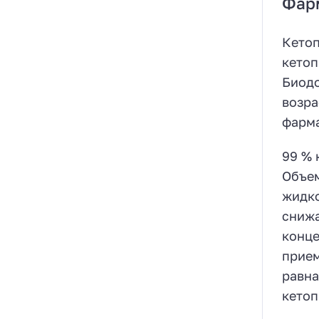
Фар
Кетоп
кетоп
Биодо
возра
фарма
99 % 
Объем
жидко
снижа
конце
прием
равна
кетоп