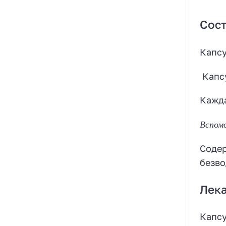
Сост
Капсу
Капс
Кажда
Вспом
Содер
безво
Лек
Капс