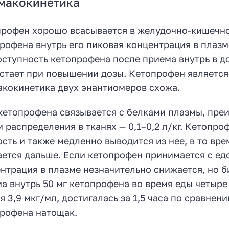
макокинетика
рофен хорошо всасывается в желудочно-кишечном
рофена внутрь его пиковая концентрация в плазме 
ступность кетопрофена после приема внутрь в до
стает при повышении дозы. Кетопрофен является
кокинетика двух энантиомеров схожа.
кетопрофена связывается с белками плазмы, пре
 распределения в тканях — 0,1–0,2 л/кг. Кетопр
сть и также медленно выводится из нее, в то вр
ется дальше. Если кетопрофен принимается с едо
нтрация в плазме незначительно снижается, но б
а внутрь 50 мг кетопрофена во время еды четыре 
я 3,9 мкг/мл, достигалась за 1,5 часа по сравнени
рофена натощак.