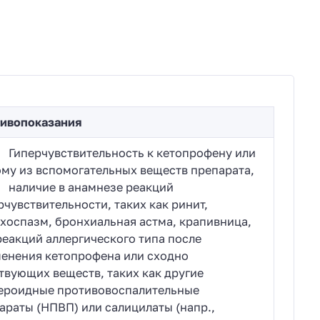
ивопоказания
перчувствительность к кетопрофену или
му из вспомогательных веществ препарата,
личие в анамнезе реакций
рчувствительности, таких как ринит,
хоспазм, бронхиальная астма, крапивница,
реакций аллергического типа после
енения кетопрофена или сходно
твующих веществ, таких как другие
ероидные противовоспалительные
араты (НПВП) или салицилаты (напр.,