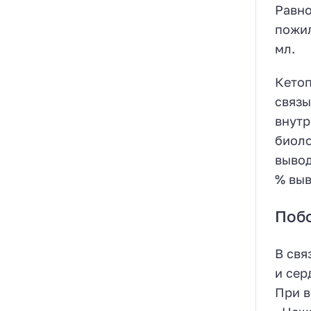
Равно
пожил
мл.
Кетоп
связы
внутр
биоло
вывод
% выв
Поб
В свя
и сер
При в