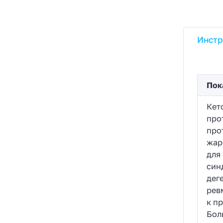
Инстр
Пок
Кет
про
про
жар
для
син
дег
рев
к п
Бол