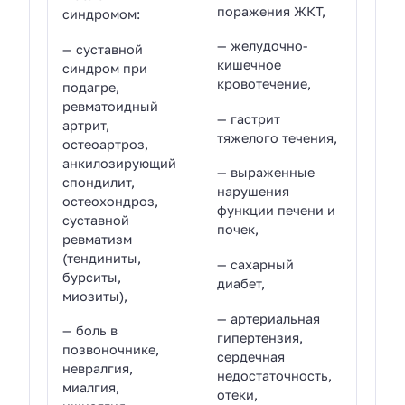
поражения ЖКТ,
синдромом:
— желудочно-
— суставной
кишечное
синдром при
кровотечение,
подагре,
ревматоидный
— гастрит
артрит,
тяжелого течения,
остеоартроз,
анкилозирующий
— выраженные
спондилит,
нарушения
остеохондроз,
функции печени и
суставной
почек,
ревматизм
(тендиниты,
— сахарный
бурситы,
диабет,
миозиты),
— артериальная
— боль в
гипертензия,
позвоночнике,
сердечная
невралгия,
недостаточность,
миалгия,
отеки,