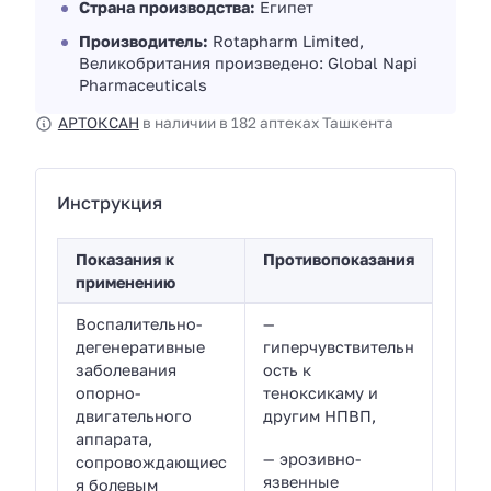
Страна производства:
Египет
Производитель:
Rotapharm Limited,
Великобритания произведено: Global Napi
Pharmaceuticals
АРТОКСАН
в наличии в 182 аптеках Ташкента
Инструкция
Показания к
Противопоказания
применению
Воспалительно-
—
дегенеративные
гиперчувствительн
заболевания
ость к
опорно-
теноксикаму и
двигательного
другим НПВП,
аппарата,
— эрозивно-
сопровождающиес
язвенные
я болевым