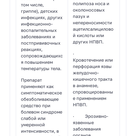
полипоза носа и
том числе,
околоносовых
гриппе), детских
пазух и
инфекциях, других
непереносимости
инфекционно-
ацетилсалицилово
воспалительных
й кислоты или
заболеваниях и
других НПВП.
постпрививочных
реакциях,
·
сопровождающихс
Кровотечение или
я повышением
перфорация язвы
температуры тела.
желудочно-
кишечного тракта
Препарат
в анамнезе,
применяют как
спровоцированны
симптоматическое
е применением
обезболивающее
НПВП.
средство при
болевом синдроме
· Эрозивно-
слабой или
язвенные
умеренной
заболевания
интенсивности, в
органов