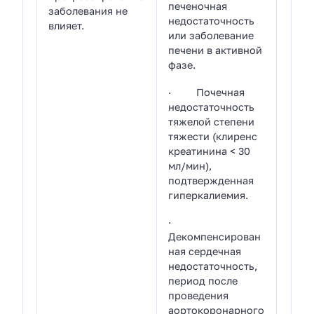
печеночная
заболевания не
недостаточность
влияет.
или заболевание
печени в активной
фазе.
· Почечная
недостаточность
тяжелой степени
тяжести (клиренс
креатинина < 30
мл/мин),
подтвержденная
гиперкалиемия.
·
Декомпенсирован
ная сердечная
недостаточность,
период после
проведения
аортокоронарного