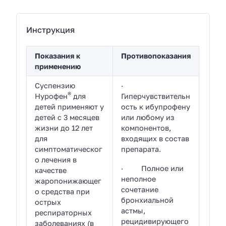
Инструкция
Показания к
Противопоказания
применению
Суспензию
·
®
Нурофен
для
Гиперчувствительн
детей применяют у
ость к ибупрофену
детей с 3 месяцев
или любому из
жизни до 12 лет
компонентов,
для
входящих в состав
симптоматическог
препарата.
о лечения в
· Полное или
качестве
неполное
жаропонижающег
сочетание
о средства при
бронхиальной
острых
астмы,
респираторных
рецидивирующего
заболеваниях (в