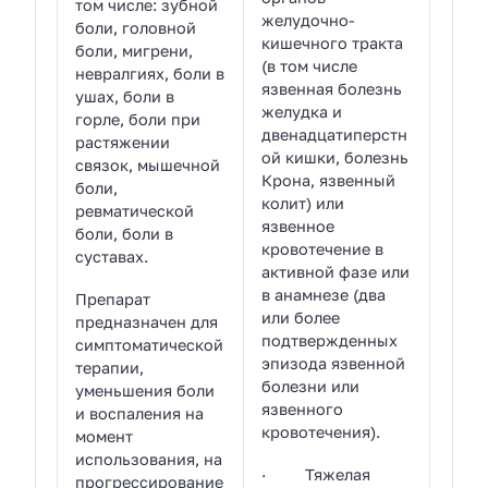
том числе: зубной
желудочно-
боли, головной
кишечного тракта
боли, мигрени,
(в том числе
невралгиях, боли в
язвенная болезнь
ушах, боли в
желудка и
горле, боли при
двенадцатиперстн
растяжении
ой кишки, болезнь
связок, мышечной
Крона, язвенный
боли,
колит) или
ревматической
язвенное
боли, боли в
кровотечение в
суставах.
активной фазе или
в анамнезе (два
Препарат
или более
предназначен для
подтвержденных
симптоматической
эпизода язвенной
терапии,
болезни или
уменьшения боли
язвенного
и воспаления на
кровотечения).
момент
использования, на
· Тяжелая
прогрессирование