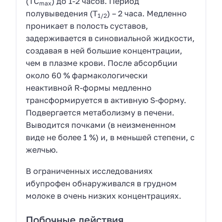
(ТС
) до 1-2 часов. Период
max
полувыведения (Т
) – 2 часа. Медленно
1/2
проникает в полость суставов,
задерживается в синовиальной жидкости,
создавая в ней большие концентрации,
чем в плазме крови. После абсорбции
около 60 % фармакологически
неактивной R-формы медленно
трансформируется в активную S-форму.
Подвергается метаболизму в печени.
Выводится почками (в неизмененном
виде не более 1 %) и, в меньшей степени, с
желчью.
В ограниченных исследованиях
ибупрофен обнаруживался в грудном
молоке в очень низких концентрациях.
Побочные действия