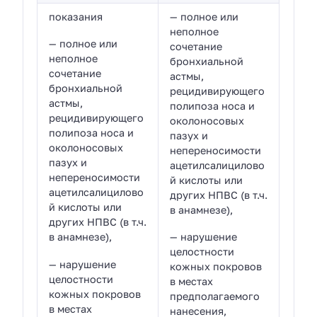
показания
— полное или
неполное
— полное или
сочетание
неполное
бронхиальной
сочетание
астмы,
бронхиальной
рецидивирующего
астмы,
полипоза носа и
рецидивирующего
околоносовых
полипоза носа и
пазух и
околоносовых
непереносимости
пазух и
ацетилсалицилово
непереносимости
й кислоты или
ацетилсалицилово
других НПВС (в т.ч.
й кислоты или
в анамнезе),
других НПВС (в т.ч.
в анамнезе),
— нарушение
целостности
— нарушение
кожных покровов
целостности
в местах
кожных покровов
предполагаемого
в местах
нанесения,