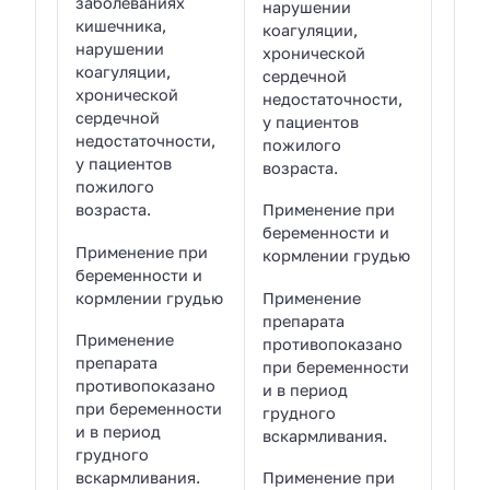
заболеваниях
нарушении
кишечника,
коагуляции,
нарушении
хронической
коагуляции,
сердечной
хронической
недостаточности,
сердечной
у пациентов
недостаточности,
пожилого
у пациентов
возраста.
пожилого
возраста.
Применение при
беременности и
Применение при
кормлении грудью
беременности и
кормлении грудью
Применение
препарата
Применение
противопоказано
препарата
при беременности
противопоказано
и в период
при беременности
грудного
и в период
вскармливания.
грудного
вскармливания.
Применение при