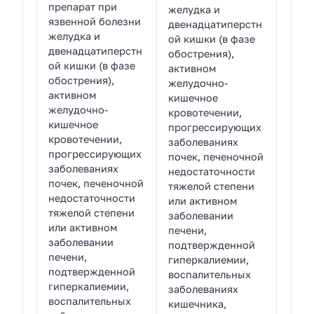
препарат при
желудка и
язвенной болезни
двенадцатиперстн
желудка и
ой кишки (в фазе
двенадцатиперстн
обострения),
ой кишки (в фазе
активном
обострения),
желудочно-
активном
кишечное
желудочно-
кровотечении,
кишечное
прогрессирующих
кровотечении,
заболеваниях
прогрессирующих
почек, печеночной
заболеваниях
недостаточности
почек, печеночной
тяжелой степени
недостаточности
или активном
тяжелой степени
заболевании
или активном
печени,
заболевании
подтвержденной
печени,
гиперкалиемии,
подтвержденной
воспалительных
гиперкалиемии,
заболеваниях
воспалительных
кишечника,