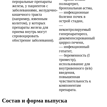
пероральные препараты
полиартрит,
железа, у пациентов с
бронхиальная астма,
заболеваниями, желудочно-
— инфекционные
кишечного тракта
болезни почек в
(например, язвенным
острой стадии,
колитом), у которых
—
препараты железа для
неконтролируемый
приема внутрь могут
гиперпаратиреоз,
спровоцировать
декомпенсированный
обострение заболевания).
цирроз печени,
— инфекционный
гепатит,
— беременность (I
триместр),
использование для
внутривенного (в/в)
введения,
повышенная
чувствительность к
компонентам
препарата.
Состав и форма выпуска