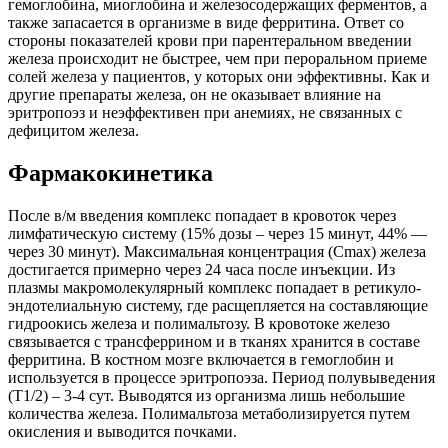
гемоглобина, миоглобина и железосодержащих ферментов, а
также запасается в организме в виде ферритина. Ответ со
стороны показателей крови при парентеральном введении
железа происходит не быстрее, чем при пероральном приеме
солей железа у пациентов, у которых они эффективны. Как и
другие препараты железа, он не оказывает влияние на
эритропоэз и неэффективен при анемиях, не связанных с
дефицитом железа.
Фармакокинетика
После в/м введения комплекс попадает в кровоток через
лимфатическую систему (15% дозы – через 15 минут, 44% —
через 30 минут). Максимальная концентрация (Сmax) железа
достигается примерно через 24 часа после инъекции. Из
плазмы макромолекулярный комплекс попадает в ретикуло-
эндотелиальную систему, где расщепляется на составляющие
гидроокись железа и полимальтозу. В кровотоке железо
связывается с трансферрином и в тканях хранится в составе
ферритина. В костном мозге включается в гемоглобин и
используется в процессе эритропоэза. Период полувыведения
(Т1/2) – 3-4 сут. Выводятся из организма лишь небольшие
количества железа. Полимальтоза метаболизируется путем
окисления и выводится почками.