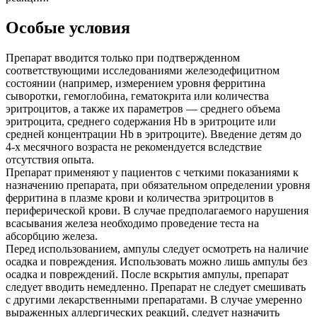
Особые условия
Препарат вводится только при подтвержденном
соответствующими исследованиями железодефицитном
состоянии (например, измерением уровня ферритина
сыворотки, гемоглобина, гематокрита или количества
эритроцитов, а также их параметров — среднего объема
эритроцита, среднего содержания Hb в эритроците или
средней концентрации Нb в эритроците). Введение детям до
4-х месячного возраста не рекомендуется вследствие
отсутствия опыта.
Препарат применяют у пациентов с четкими показаниями к
назначению препарата, при обязательном определении уровня
ферритина в плазме крови и количества эритроцитов в
периферической крови. В случае предполагаемого нарушения
всасывания железа необходимо проведение теста на
абсорбцию железа.
Перед использованием, ампулы следует осмотреть на наличие
осадка и повреждения. Использовать можно лишь ампулы без
осадка и повреждений. После вскрытия ампулы, препарат
следует вводить немедленно. Препарат не следует смешивать
с другими лекарственными препаратами. В случае умеренно
выраженных аллергических реакций, следует назначить