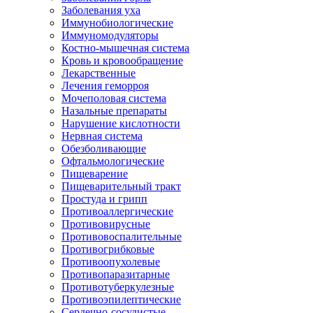
Заболевания уха
Иммунобиологические
Иммуномодуляторы
Костно-мышечная система
Кровь и кровообращение
Лекарственные
Лечения геморроя
Мочеполовая система
Назальные препараты
Нарушение кислотности
Нервная система
Обезболивающие
Офтальмологические
Пищеварение
Пищеварительный тракт
Простуда и грипп
Противоаллергические
Противовирусные
Противовоспалительные
Противогрибковые
Противоопухолевые
Противопаразитарные
Противотуберкулезные
Противоэпилептические
Сердечно-сосудистые