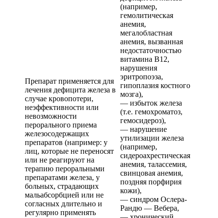
(например,
гемолитическая
анемия,
мегалобластная
анемия, вызванная
недостаточностью
витамина В12,
нарушения
эритропоэза,
Препарат применяется для
гипоплазия костного
лечения дефицита железа в
мозга),
случае кровопотери,
— избыток железа
неэффективности или
(т.е. гемохроматоз,
невозможности
гемосидероз),
перорального приема
— нарушение
железосодержащих
утилизации железа
препаратов (например: у
(например,
лиц, которые не переносят
сидероахрестическая
или не реагируют на
анемия, талассемия,
терапию пероральными
свинцовая анемия,
препаратами железа, у
поздняя порфирия
больных, страдающих
кожи),
мальабсорбцией или не
— синдром Ослера-
согласных длительно и
Рандю — Вебера,
регулярно применять
— хронический