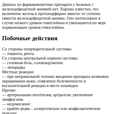
Данных по фармакокинетике препарата у больных с
железодефицитной анемией нет. Хорошо известно, что
включение железа в протопорфирин зависит от степени
тяжести железодефицитной анемии. Оно интенсивнее в
случае низкого уровня гемоглобина и уменьшается по мере
нормализации уровня гемоглобина.
Побочные действия
Со стороны пищеварительной системы:
— тошнота, рвота.
Со стороны центральной нервное системы:
— головная боль, головокружение.
— лихорадка
Местные реакции:
— при неправильной технике введения препарата возможно
окрашивание кожи, появление болезненности и
воспалительной реакции в месте инъекции.
Прочие:
— артериальная гипотензия, артралгия, увеличение
лимфоузлов.
— недомогание:
— крайне редко – аллергические или анафилактические
реакции.