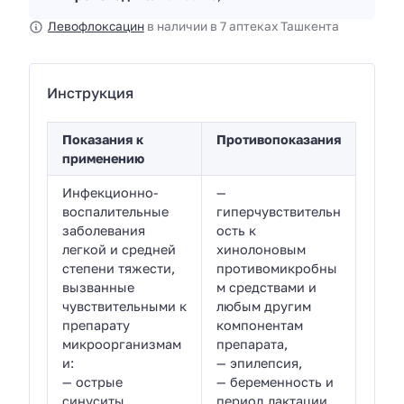
Левофлоксацин
в наличии в 7 аптеках Ташкента
Инструкция
Показания к
Противопоказания
применению
Инфекционно-
—
воспалительные
гиперчувствительн
заболевания
ость к
легкой и средней
хинолоновым
степени тяжести,
противомикробны
вызванные
м средствами и
чувствительными к
любым другим
препарату
компонентам
микроорганизмам
препарата,
и:
— эпилепсия,
— острые
— беременность и
синуситы,
период лактации,