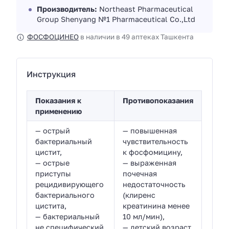
Производитель:
Northeast Pharmaceutical
Group Shenyang №1 Pharmaceutical Co.,Ltd
ФОСФОЦИНЕО
в наличии в 49 аптеках Ташкента
Инструкция
Показания к
Противопоказания
применению
— острый
— повышенная
бактериальный
чувствительность
цистит,
к фосфомицину,
— острые
— выраженная
приступы
почечная
рецидивирующего
недостаточность
бактериального
(клиренс
цистита,
креатинина менее
— бактериальный
10 мл/мин),
не специфический
— детский возраст