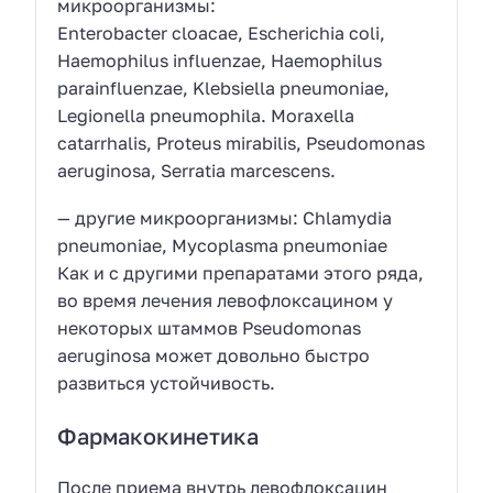
микроорганизмы:
Enterobacter cloacae, Escherichia coli,
Haemophilus influenzae, Haemophilus
parainfluenzae, Klebsiella pneumoniae,
Legionella pneumophila. Moraxella
catarrhalis, Proteus mirabilis, Pseudomonas
aeruginosa, Serratia marcescens.
— другие микроорганизмы: Chlamydia
pneumoniae, Mycoplasma pneumoniae
Как и с другими препаратами этого ряда,
во время лечения левофлоксацином у
некоторых штаммов Pseudomonas
aeruginosa может довольно быстро
развиться устойчивость.
Фармакокинетика
После приема внутрь левофлоксацин