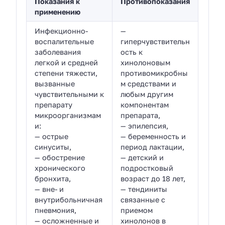
Показания к
Противопоказания
применению
Инфекционно-
—
воспалительные
гиперчувствительн
заболевания
ость к
легкой и средней
хинолоновым
степени тяжести,
противомикробны
вызванные
м средствами и
чувствительными к
любым другим
препарату
компонентам
микроорганизмам
препарата,
и:
— эпилепсия,
— острые
— беременность и
синуситы,
период лактации,
— обострение
— детский и
хронического
подростковый
бронхита,
возраст до 18 лет,
— вне- и
— тендиниты
внутрибольничная
связанные с
пневмония,
приемом
— осложненные и
хинолонов в