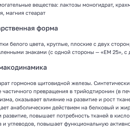
огательные вещества: лактозы моногидрат, крах
я, магния стеарат
арственная форма
тки белого цвета, круглые, плоские с двух сторо
ленными знаками (с одной стороны — «ЕМ 25», с 
макодинамика
рат гормонов щитовидной железы. Синтетическ
 частичного превращения в трийодтиронин (в печ
изма, оказывает влияние на развитие и рост ткан
ает анаболическим действием на белковый и жир
и развитие, повышает потребность тканей в кисл
 и углеводов, повышает функциональную активно