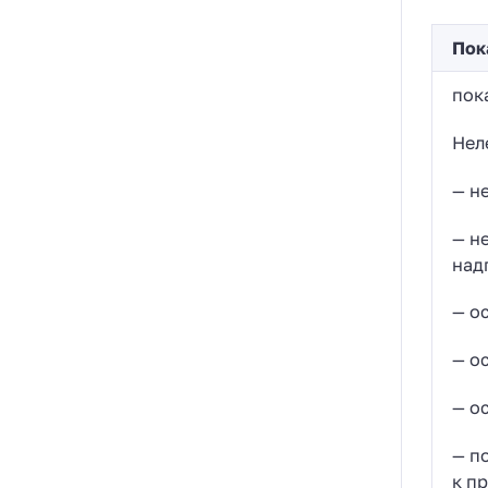
Пок
пок
Нел
— н
— н
над
— о
— о
— о
— п
к п