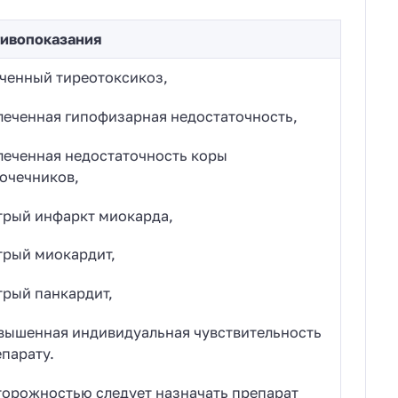
ивопоказания
ченный тиреотоксикоз,
леченная гипофизарная недостаточность,
леченная недостаточность коры
очечников,
трый инфаркт миокарда,
трый миокардит,
трый панкардит,
вышенная индивидуальная чувствительность
епарату.
торожностью следует назначать препарат