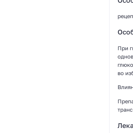
Осо
реце
Осо
При г
однов
глюко
во из
Влиян
Препа
транс
Лека