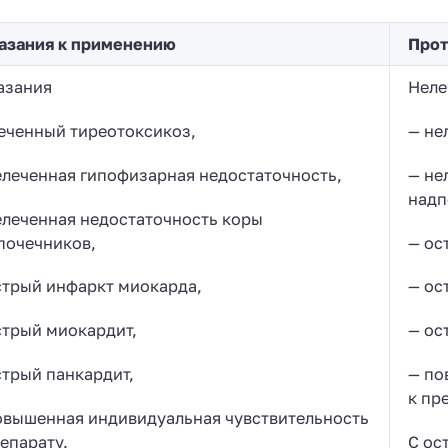
азания к применению
Прот
азания
Неле
еченный тиреотоксикоз,
— не
елеченная гипофизарная недостаточность,
— не
надп
елеченная недостаточность коры
почечников,
— ос
стрый инфаркт миокарда,
— ос
стрый миокардит,
— ос
стрый панкардит,
— по
к пр
овышенная индивидуальная чувствительность
репарату.
С ос