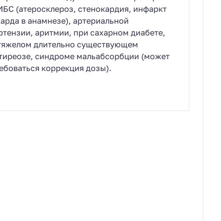
ИБС (атеросклероз, стенокардия, инфаркт
арда в анамнезе), артериальной
ртензии, аритмии, при сахарном диабете,
тяжелом длительно существующем
тиреозе, синдроме мальабсорбции (может
ебоваться коррекция дозы).