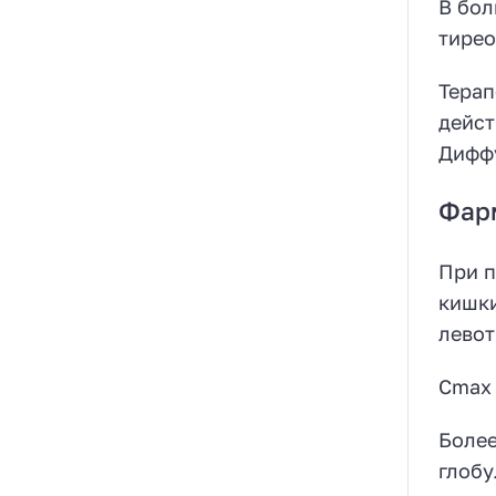
В бол
тирео
Терап
дейст
Диффу
Фар
При п
кишки
левот
Cmax 
Более
глобу