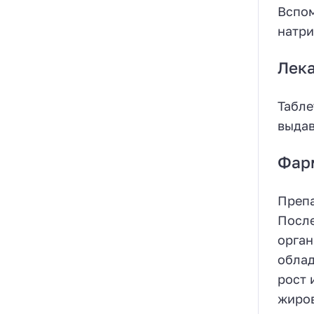
Вспом
натри
Лек
Табле
выдав
Фар
Препа
После
орган
облад
рост 
жиров