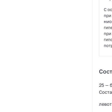
С о
при
мио
гип
при
гип
пот
Сост
25 — 
Соста
левот