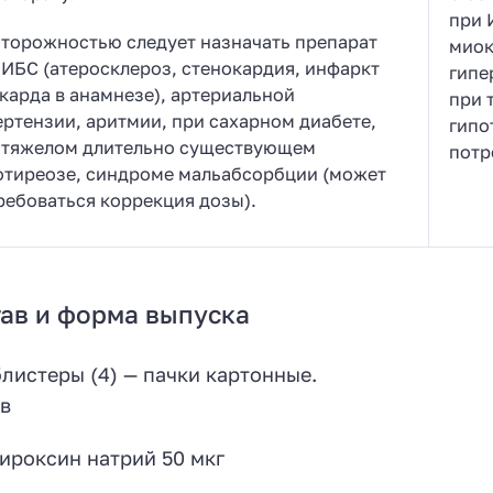
при 
сторожностью следует назначать препарат
миок
 ИБС (атеросклероз, стенокардия, инфаркт
гипе
карда в анамнезе), артериальной
при 
ертензии, аритмии, при сахарном диабете,
гипо
 тяжелом длительно существующем
потр
отиреозе, синдроме мальабсорбции (может
ребоваться коррекция дозы).
ав и форма выпуска
блистеры (4) — пачки картонные.
в
ироксин натрий 50 мкг