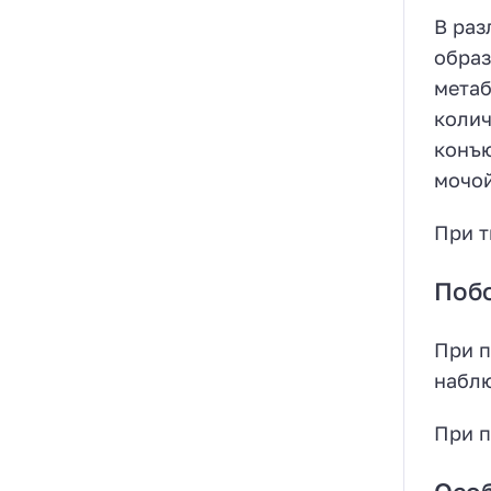
В раз
образ
метаб
колич
конъю
мочой
При т
Поб
При п
наблю
При п