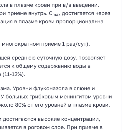
ла в плазме крови при в/в введении.
и приеме внутрь. C
достигается через
max
рация в плазме крови пропорциональна
и многократном приеме 1 раз/сут).
ающей среднюю суточную дозу, позволяет
тся к общему содержанию воды в
(11-12%).
зма. Уровни флуконазола в слюне и
. У больных грибковым менингитом уровни
оло 80% от его уровней в плазме крови.
и достигаются высокие концентрации,
вается в роговом слое. При приеме в