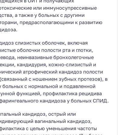
одящихся в ОИТ и получающих
отоксические или иммуносупрессивные
дства, а также у больных с другими
торами, предрасполагающими к развитию
дидоза.
дидоз слизистых оболочек, включая
зистые оболочки полости рта и глотки,
евода, неинвазивные бронхолегочные
екции, кандидурия, кожно-слизистый и
нический атрофический кандидоз полости
 (связанный с ношением зубных протезов), в
. у больных с нормальной и подавленной
унной функцией, профилактика рецидива
фарингеального кандидоза у больных СПИД.
итальный кандидоз, острый или
идивирующий вагинальный кандидоз,
филактика с целью уменьшения частоты