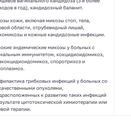
идивов вагинального кандидоза (3 и более
зодов в год), кандидозный баланит.
озы кожи, включая микозы стоп, тела,
овой области, отрубевидный лишай,
хомикозы и кожные кандидозные инфекции.
бокие эндемические микозы у больных с
мальным иммунитетом, кокцидиоидомикоз,
акокцидиоидомикоз, споротрихоз и
топлазмоз.
филактика грибковых инфекций у больных со
качественными опухолями,
драсположенных к развитию таких инфекций
езультате цитотоксической химиотерапии или
евой терапии.