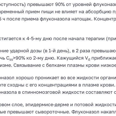
ступность) превышают 90% от уровней флуконазо
ременный прием пищи не влияет на абсорбцию пр
.5 ч после приема флуконазола натощак. Концент
стигается к 4-5-му дню после начала терапии (пр
ние ударной дозы (в 1-й день), в 2 раза превыш
чь C
>90% ко 2-му дню. Кажущийся V
приближае
ss
d
изме. Связывание с белками плазмы крови низкое 
назол хорошо проникает во все жидкости органи
те сходны с его концентрациями в плазме крови
назола в спинномозговой жидкости составляют ок
овом слое, эпидермисе-дерме и потовой жидкост
ые превышают сывороточные. Флуконазол накапли