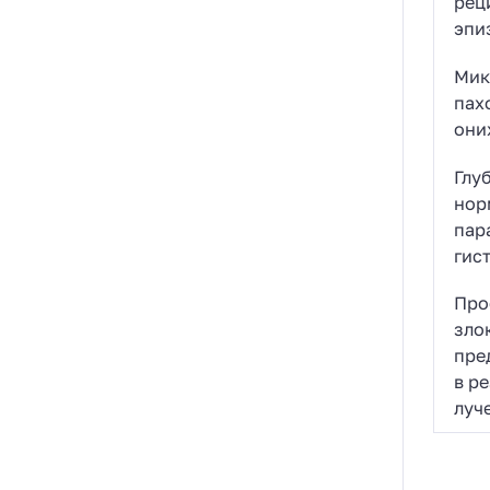
рец
эпи
Мик
пах
они
Глу
нор
пар
гис
Про
зло
пре
в р
луч