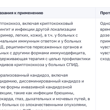
азания к применению
Прот
птококкоз, включая криптококковый
Одно
ингит и инфекции другой локализации
врем
ример, легких, кожи), в т.ч. у больных с
дозе
мальным иммунным ответом и у больных
прим
Д, реципиентов пересаженных органов и
чувс
ьных с другими формами иммунодефицита,
чувс
держивающая терапия с целью профилактики
сход
идивов криптококкоза у больных СПИД.
ерализованный кандидоз, включая
дидемию, диссеминированный кандидоз и
гие формы инвазивной кандидозной
екции, такие как инфекции брюшины,
окарда, глаз, дыхательных и мочевых путей, в
. у больных со злокачественными опухолями,