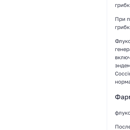
грибк
При п
грибк
Флуко
генер
включ
эндем
Cocci
норма
Фар
флуко
После