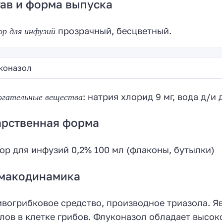
ав и форма выпуска
р для инфузий
прозрачный, бесцветный.
коназол
огательные вещества
: натрия хлорид 9 мг, вода д/и 
арственная форма
ор для инфузий 0,2% 100 мл (флаконы, бутылки)
макодинамика
вогрибковое средство, производное триазола. Я
лов в клетке грибов. Флуконазол обладает высо