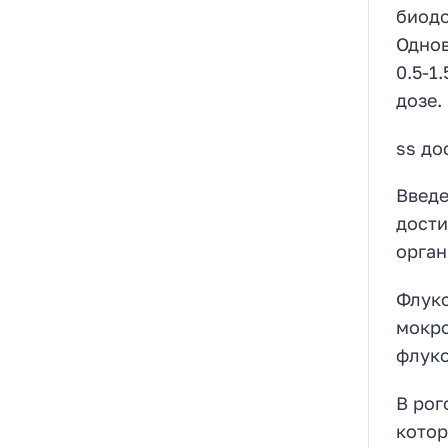
биодо
Однов
0.5-1
дозе.
ss до
Введе
дости
орган
Флуко
мокро
флуко
В рог
котор