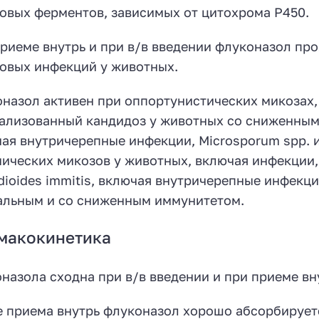
овых ферментов, зависимых от цитохрома P450.
риеме внутрь и при в/в введении флуконазол пр
овых инфекций у животных.
назол активен при оппортунистических микозах, в
ализованный кандидоз у животных со сниженным
ая внутричерепные инфекции, Microsporum spp. и
ических микозов у животных, включая инфекции, 
dioides immitis, включая внутричерепные инфекци
льным и со сниженным иммунитетом.
макокинетика
назола сходна при в/в введении и при приеме вн
 приема внутрь флуконазол хорошо абсорбируется