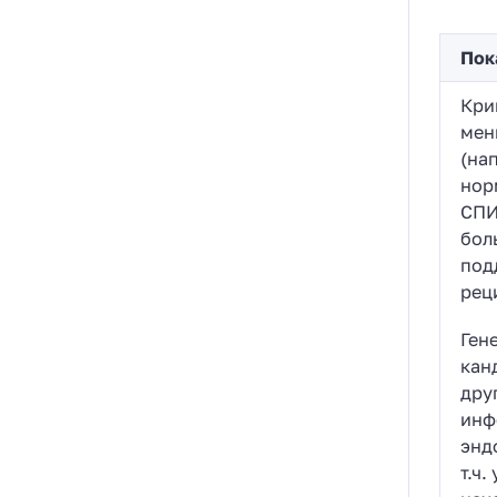
Пок
Кри
мен
(нап
нор
СПИ
бол
под
рец
Ген
кан
дру
инф
энд
т.ч