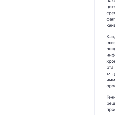
нах
цит
сре
фак
кан
Кан
сли
пищ
инф
хро
рта
т.ч
имм
оро
Ген
рец
про