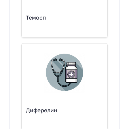
Темосп
Диферелин