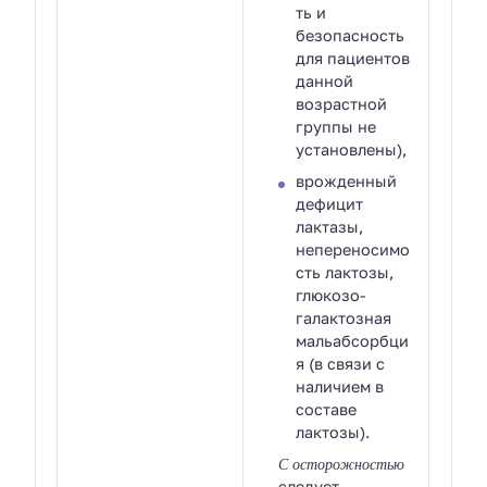
ть и
безопасность
для пациентов
данной
возрастной
группы не
установлены),
врожденный
дефицит
лактазы,
непереносимо
сть лактозы,
глюкозо-
галактозная
мальабсорбци
я (в связи с
наличием в
составе
лактозы).
С осторожностью
следует