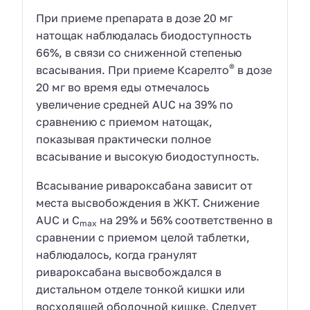
При приеме препарата в дозе 20 мг
натощак наблюдалась биодоступность
66%, в связи со сниженной степенью
®
всасывания. При приеме Ксарелто
в дозе
20 мг во время еды отмечалось
увеличение средней AUC на 39% по
сравнению с приемом натощак,
показывая практически полное
всасывание и высокую биодоступность.
Всасывание ривароксабана зависит от
места высвобождения в ЖКТ. Снижение
AUC и C
на 29% и 56% соответственно в
max
сравнении с приемом целой таблетки,
наблюдалось, когда гранулят
ривароксабана высвобождался в
дистальном отделе тонкой кишки или
восходящей ободочной кишке. Следует