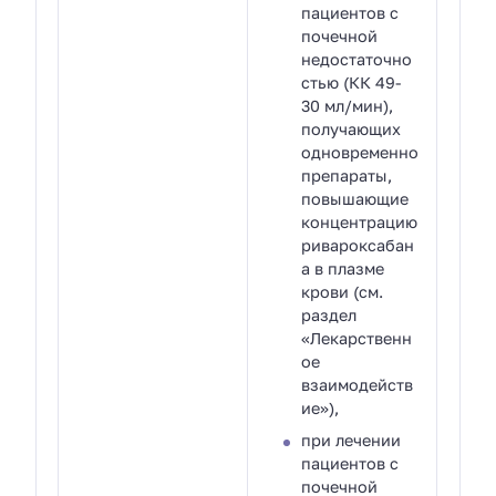
пациентов с
почечной
недостаточно
стью (КК 49-
30 мл/мин),
получающих
одновременно
препараты,
повышающие
концентрацию
ривароксабан
а в плазме
крови (см.
раздел
«Лекарственн
ое
взаимодейств
ие»),
при лечении
пациентов с
почечной