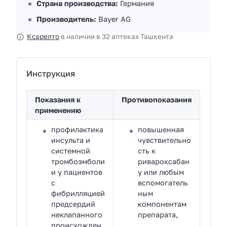
Страна производства:
Германия
Производитель:
Bayer AG
Ксарелто
в наличии в 32 аптеках Ташкента
Инструкция
Показания к
Противопоказания
применению
профилактика
повышенная
инсульта и
чувствительно
системной
сть к
тромбоэмболи
ривароксабан
и у пациентов
у или любым
с
вспомогатель
фибрилляцией
ным
предсердий
компонентам
неклапанного
препарата,
происхожден