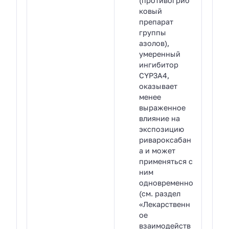
(противогриб
ковый
препарат
группы
азолов),
умеренный
ингибитор
CYP3A4,
оказывает
менее
выраженное
влияние на
экспозицию
ривароксабан
а и может
применяться с
ним
одновременно
(см. раздел
«Лекарственн
ое
взаимодейств