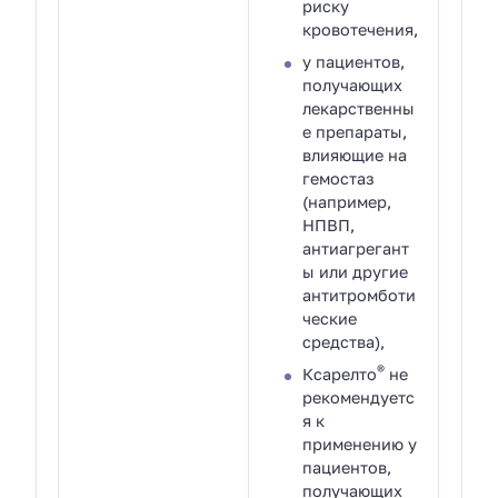
риску
кровотечения,
у пациентов,
получающих
лекарственны
е препараты,
влияющие на
гемостаз
(например,
НПВП,
антиагрегант
ы или другие
антитромботи
ческие
средства),
®
Ксарелто
не
рекомендуетс
я к
применению у
пациентов,
получающих