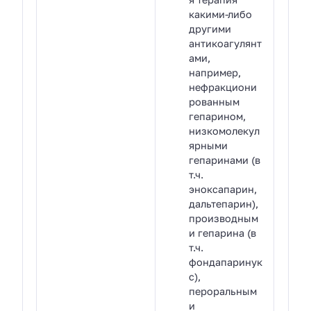
какими-либо
другими
антикоагулянт
ами,
например,
нефракциони
рованным
гепарином,
низкомолекул
ярными
гепаринами (в
т.ч.
эноксапарин,
дальтепарин),
производным
и гепарина (в
т.ч.
фондапаринук
с),
пероральным
и