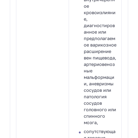
ое
кровоизлияни
е,
диагностиров
анное или
предполагаем
ое варикозное
расширение
вен пищевода,
артериовеноз
ные
мальформаци
и, аневризмы
сосудов или
патология
сосудов
головного или
спинного
мозга,
сопутствующа
я терапия