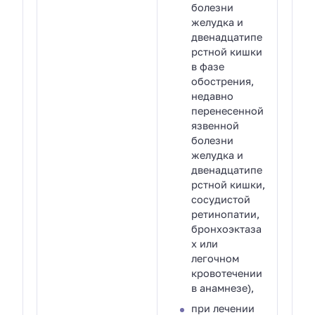
болезни
желудка и
двенадцатипе
рстной кишки
в фазе
обострения,
недавно
перенесенной
язвенной
болезни
желудка и
двенадцатипе
рстной кишки,
сосудистой
ретинопатии,
бронхоэктаза
х или
легочном
кровотечении
в анамнезе),
при лечении