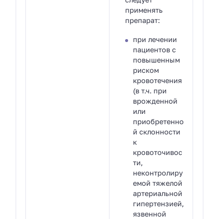
применять
препарат:
при лечении
пациентов с
повышенным
риском
кровотечения
(в т.ч. при
врожденной
или
приобретенно
й склонности
к
кровоточивос
ти,
неконтролиру
емой тяжелой
артериальной
гипертензией,
язвенной