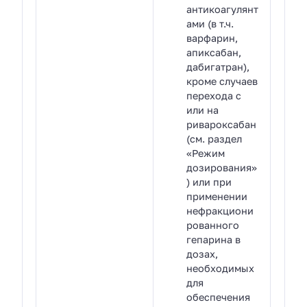
антикоагулянт
ами (в т.ч.
варфарин,
апиксабан,
дабигатран),
кроме случаев
перехода с
или на
ривароксабан
(см. раздел
«Режим
дозирования»
) или при
применении
нефракциони
рованного
гепарина в
дозах,
необходимых
для
обеспечения