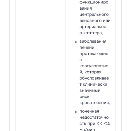
функциониро
вания
центрального
венозного или
артериальног
о катетера,
заболевания
печени,
протекающие
с
коагулопатие
й, которая
обусловливае
т клинически
значимый
риск
кровотечения,
почечная
недостаточно
сть при КК <15
мл/мин