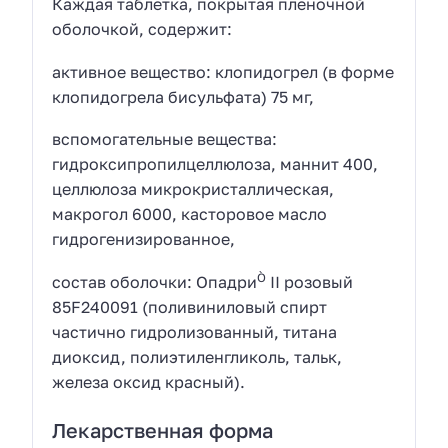
Каждая таблетка, покрытая пленочной
оболочкой, содержит:
активное вещество: клопидогрел (в форме
клопидогрела бисульфата) 75 мг,
вспомогательные вещества:
гидроксипропилцеллюлоза, маннит 400,
целлюлоза микрокристаллическая,
макрогол 6000, касторовое масло
гидрогенизированное,
Ò
состав оболочки: Опадри
II розовый
85F240091 (поливиниловый спирт
частично гидролизованный, титана
диоксид, полиэтиленгликоль, тальк,
железа оксид красный).
Лекарственная форма