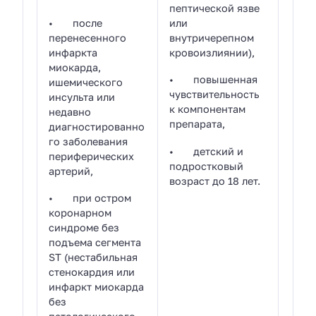
пептической язве
• после
или
перенесенного
внутричерепном
инфаркта
кровоизлиянии),
миокарда,
• повышенная
ишемического
чувствительность
инсульта или
к компонентам
недавно
препарата,
диагностированно
го заболевания
• детский и
периферических
подростковый
артерий,
возраст до 18 лет.
• при остром
коронарном
синдроме без
подъема сегмента
ST (нестабильная
стенокардия или
инфаркт миокарда
без