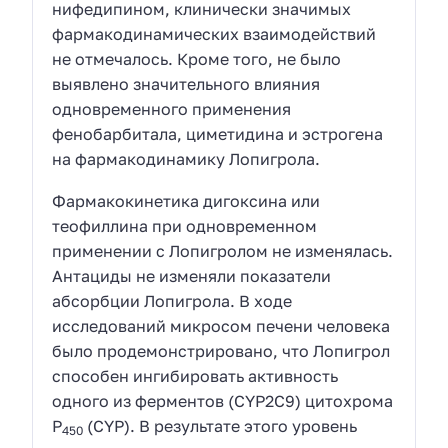
нифедипином, клинически значимых
фармакодинамических взаимодействий
не отмечалось. Кроме того, не было
выявлено значительного влияния
одновременного применения
фенобарбитала, циметидина и эстрогена
на фармакодинамику Лопигрола.
Фармакокинетика дигоксина или
теофиллина при одновременном
применении с Лопигролом не изменялась.
Антациды не изменяли показатели
абсорбции Лопигрола. В ходе
исследований микросом печени человека
было продемонстрировано, что Лопигрол
способен ингибировать активность
одного из ферментов (CYP2C9) цитохрома
Р
(CYP). В результате этого уровень
450