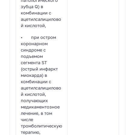
патологического
зубца Q) в
комбинации с
ацетилсалицилово
й кислотой,
• при остром
коронарном
синдроме с
подъемом
сегмента ST
(острый инфаркт
миокарда) в
комбинации с
ацетилсалицилово
й кислотой,
получающих
медикаментозное
лечение, в том
числе
тромболитическую
терапию,