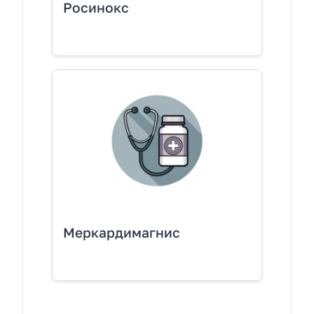
Росинокс
Меркардимагнис