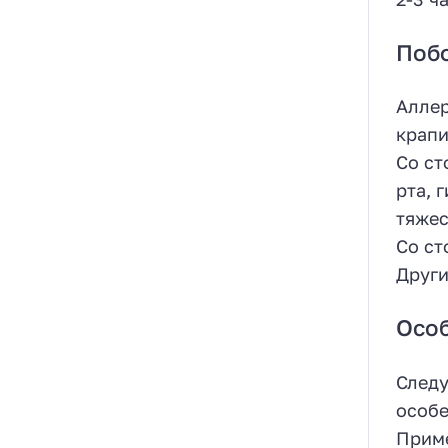
Поб
Аллер
крапи
Со ст
рта, 
тяжес
Со ст
Други
Осо
Следу
особе
Приме