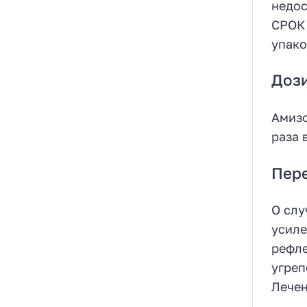
недос
СРОК 
упако
Доз
Амизо
раза 
Пер
О слу
усиле
рефле
угреп
Лечен