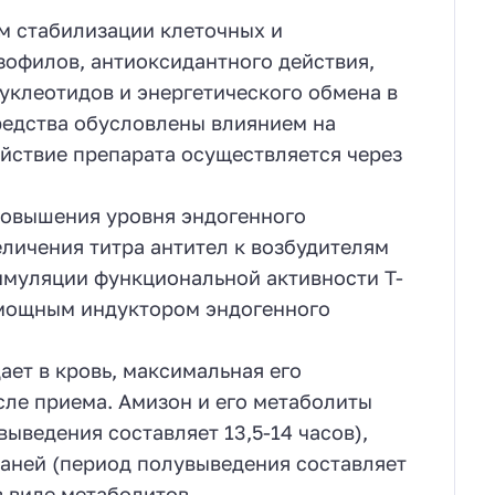
м стабилизации клеточных и
офилов, антиоксидантного действия,
уклеотидов и энергетического обмена в
редства обусловлены влиянием на
йствие препарата осуществляется через
повышения уровня эндогенного
еличения титра антител к возбудителям
тимуляции функциональной активности Т-
 мощным индуктором эндогенного
ет в кровь, максимальная его
сле приема. Амизон и его метаболиты
ыведения составляет 13,5-14 часов),
каней (период полувыведения составляет
в виде метаболитов.