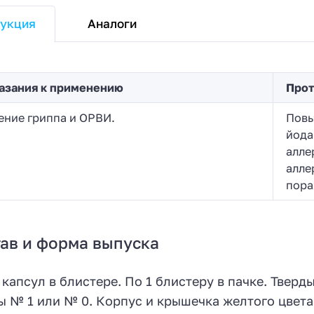
Аналоги
укция
азания к применению
Прот
ение гриппа и ОРВИ.
Повы
йода
алле
алле
пора
ав и форма выпуска
 капсул в блистере. По 1 блистеру в пачке. Тве
 № 1 или № 0. Корпус и крышечка желтого цвета