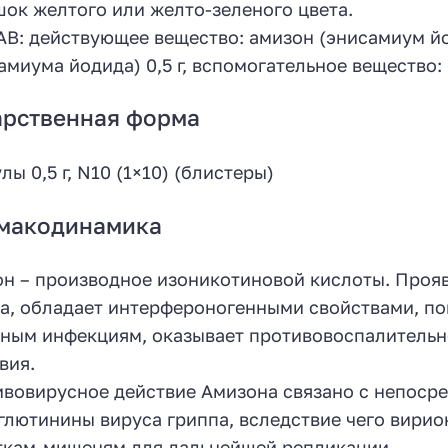
ок желтого или желто-зеленого цвета.
В: действующее вещество: амизон (энисамиум йо
амиума йодида) 0,5 г, вспомогательное вещество: 
арственная форма
лы 0,5 г, N10 (1×10) (блистеры)
макодинамика
н – производное изоникотиновой кислоты. Проя
а, обладает интерфероногенными свойствами, по
ным инфекциям, оказывает противовоспалительн
вия.
вовирусное действие Амизона связано с непосре
глютинины вируса гриппа, вследствие чего вирио
ткам-мишеням для дальнейшей репликации.