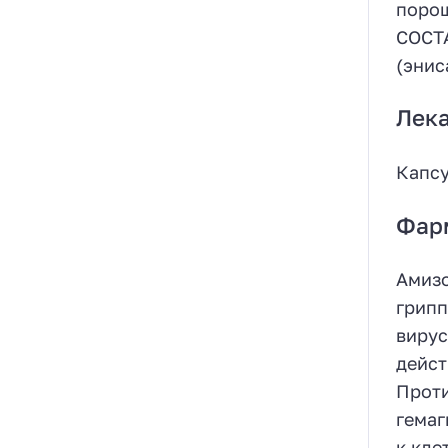
порош
СОСТА
(энис
Лек
Капсу
Фар
Амизо
грипп
вирус
дейст
Проти
гемаг
к кле