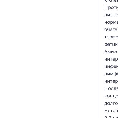
Проти
лизос
норма
очаге
термо
ретик
Амизо
интер
инфек
лимфо
интер
После
конце
долго
метаб
2-3 ч