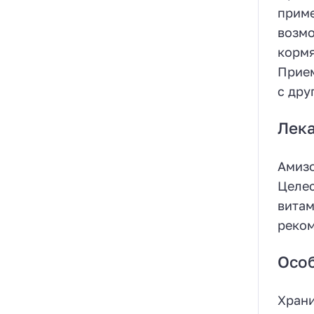
приме
возмо
кормя
Прием
с дру
Лека
Амизо
Целес
витам
реком
Особ
Храни