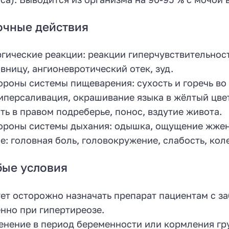
очные действия
гические реакции: реакции гиперчувствительнос
вницу, ангионевротический отек, зуд.
ороны системы пищеварения: сухость и горечь во 
гиперсаливация, окрашивание языка в жёлтый цвет,
ть в правом подреберье, понос, вздутие живота.
ороны системы дыхания: одышка, ощущение жжени
е: головная боль, головокружение, слабость, кол
бые условия
ет осторожно назначать препарат пациентам с 
нно при гипертиреозе.
нение в период беременности или кормления гр