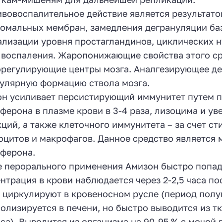
вовоспалительное действие является результато
омальных мембран, замедления дегрануляции баз
лизации уровня простагландинов, циклических н
 воспаления. Жаропонижающие свойства этого с
регулирующие центры мозга. Аналгезирующее де
улярную формацию ствола мозга.
н усиливает персистирующий иммунитет путем 
ферона в плазме крови в 3-4 раза, лизоцима и ув
ций, а также клеточного иммунитета – за счет с
цитов и макрофагов. Данное средство является
ферона.
 перорального применения Амизон быстро попада
нтрация в крови наблюдается через 2-2,5 часа по
 циркулируют в кровеносном русле (период полув
олизируется в печени, но быстро выводится из т
аса). Выводится из организма на 90-95 % с мочой 