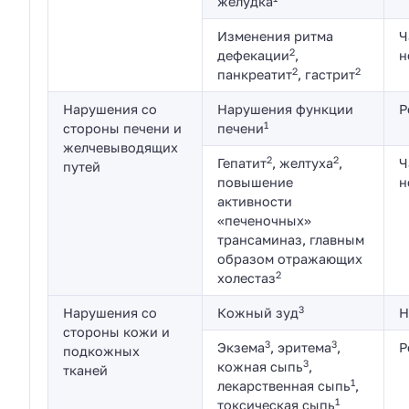
желудка
Изменения ритма
Ч
2
дефекации
,
н
2
2
панкреатит
, гастрит
Нарушения со
Нарушения функции
Р
1
стороны печени и
печени
желчевыводящих
2
2
Гепатит
, желтуха
,
Ч
путей
повышение
н
активности
«печеночных»
трансаминаз, главным
образом отражающих
2
холестаз
3
Нарушения со
Кожный зуд
Н
стороны кожи и
3
3
Экзема
, эритема
,
Р
подкожных
3
кожная сыпь
,
тканей
1
лекарственная сыпь
,
1
токсическая сыпь