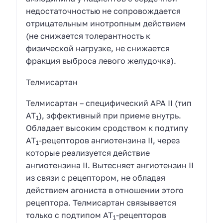
недостаточностью не сопровождается
отрицательным инотропным действием
(не снижается толерантность к
физической нагрузке, не снижается
фракция выброса левого желудочка).
Телмисартан
Телмисартан – специфический АРА II (тип
AT
), эффективный при приеме внутрь.
1
Обладает высоким сродством к подтипу
AT
-рецепторов ангиотензина II, через
1
которые реализуется действие
ангиотензина II. Вытесняет ангиотензин II
из связи с рецептором, не обладая
действием агониста в отношении этого
рецептора. Телмисартан связывается
только с подтипом AT
-рецепторов
1