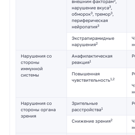
3
внешним факторам
,
3
нарушение вкуса
,
3
3
обморок
, тремор
,
периферическая
3
нейропатия
Экстрапирамидные
Ч
2
нарушения
н
Нарушения со
Анафилактическая
Р
1
стороны
реакция
иммунной
Повышенная
Р
системы
1,2
чувствительность
Ч
н
Нарушения со
Зрительные
Р
1
стороны органа
расстройства
зрения
2
Снижение зрения
Ч
н