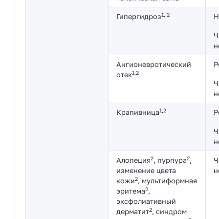
1, 2
Гипергидроз
Н
Ч
н
Ангионевротический
Р
1,2
отек
Ч
н
1,2
Крапивница
Р
Ч
н
2
2
Алопеция
, пурпура
,
Ч
изменение цвета
н
2
кожи
, мультиформная
2
эритема
,
эксфолиативный
2
дерматит
, синдром