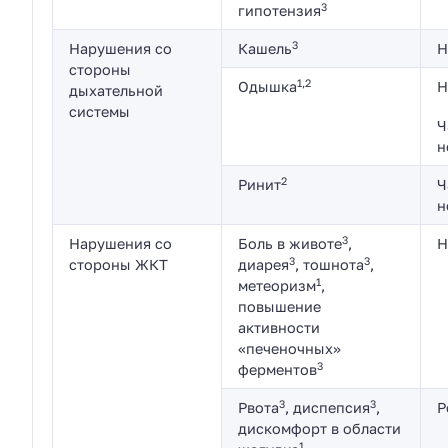
3
гипотензия
3
Нарушения со
Кашель
Н
стороны
1,2
Одышка
Н
дыхательной
системы
Ч
н
2
Ринит
Ч
н
3
Нарушения со
Боль в животе
,
Н
3
3
стороны ЖКТ
диарея
, тошнота
,
1
метеоризм
,
повышение
активности
«печеночных»
3
ферментов
3
3
Рвота
, диспепсия
,
Р
дискомфорт в области
1