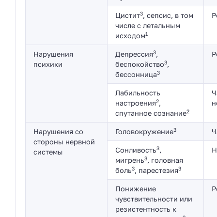
3
Цистит
, сепсис, в том
Р
числе с летальным
1
исходом
3
Нарушения
Депрессия
,
Р
3
психики
беспокойство
,
3
бессонница
Лабильность
Ч
2
настроения
,
н
2
спутанное сознание
3
Нарушения со
Головокружение
Ч
стороны нервной
3
Сонливость
,
Н
системы
3
мигрень
, головная
3
3
боль
, парестезия
Понижение
Р
чувствительности или
резистентность к