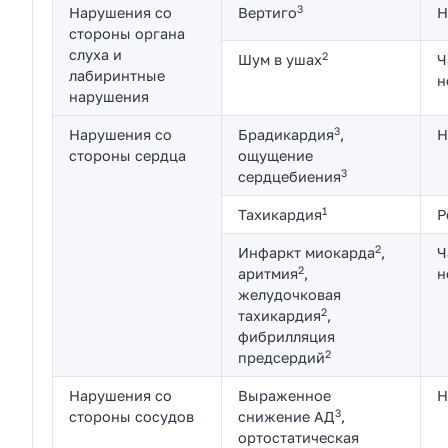
3
Нарушения со
Вертиго
Н
стороны органа
слуха и
2
Шум в ушах
Ч
лабиринтные
н
нарушения
3
Нарушения со
Брадикардия
,
Н
стороны сердца
ощущение
3
сердцебиения
1
Тахикардия
Р
2
Инфаркт миокарда
,
Ч
2
аритмия
,
н
желудочковая
2
тахикардия
,
фибрилляция
2
предсердий
Нарушения со
Выраженное
Н
3
стороны сосудов
снижение АД
,
ортостатическая