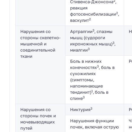
2
Стивенса-Джонсона
,
реакция
2
фотосенсибилизации
,
2
васкулит
3
Нарушения со
Артралгии
, спазмы
Н
стороны скелетно-
мышц (судороги
3
мышечной и
икроножных мышц)
,
3
соединительной
миалгии
ткани
Боль в нижних
Р
3
конечностях
, боль в
сухожилиях
(симптомы,
напоминающие
1
тендинит)
,
боль в
3
спине
3
Нарушения со
Никтурия
Р
стороны почек и
Нарушения функции
Ч
мочевыводящих
почек, включая острую
н
путей