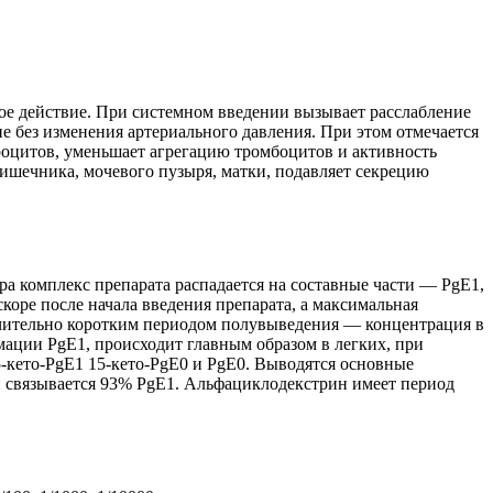
ое действие. При системном введении вызывает расслабление
 без изменения артериального давления. При этом отмечается
оцитов, уменьшает агрегацию тромбоцитов и активность
шечника, мочевого пузыря, матки, подавляет секрецию
а комплекс препарата распадается на составные части — PgE1,
оре после начала введения препарата, а максимальная
лючительно коротким периодом полувыведения — концентрация в
мации PgE1, происходит главным образом в легких, при
-кeто-PgE1 15-кето-PgE0 и PgE0. Выводятся основные
 связывается 93% PgE1. Альфациклодекстрин имеет период