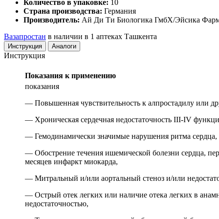
Количество в упаковке:
10
Страна производства:
Германия
Производитель:
Ай Ди Ти Биологика ГмбХ/Эйсика Фарм
Вазапростан
в наличии в 1 аптеках Ташкента
Инструкция
Аналоги
Инструкция
Показания к применению
показания
— Повышенная чувствительность к алпростадилу или др
— Хроническая сердечная недостаточность III-IV функц
— Гемодинамически значимые нарушения ритма сердца,
— Обострение течения ишемической болезни сердца, пе
месяцев инфаркт миокарда,
— Митральный и/или аортальный стеноз и/или недостато
— Острый отек легких или наличие отека легких в анамн
недостаточностью,