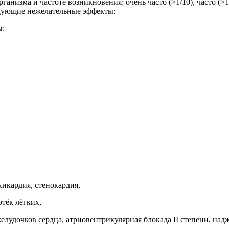
зма и частоте возникновения: очень часто (>1/10), часто (>1/1
дующие нежелательные эффекты:
ы:
хикардия, стенокардия,
отёк лёгких,
елудочков сердца, атриовентрикулярная блокада II степени, над