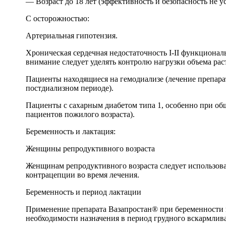
— Возраст до 18 лет (эффективность и безопасность не у
С осторожностью:
Артериальная гипотензия.
Хроническая сердечная недостаточность I-II функциона
внимание следует уделять контролю нагрузки объема рас
Пациенты находящиеся на гемодиализе (лечение препара
постдиализном периоде).
Пациенты с сахарным диабетом типа 1, особенно при об
пациентов пожилого возраста).
Беременность и лактация:
Женщины репродуктивного возраста
Женщинам репродуктивного возраста следует использов
контрацепции во время лечения.
Беременность и период лактации
Применение препарата Вазапростан® при беременности 
необходимости назначения в период грудного вскармлив