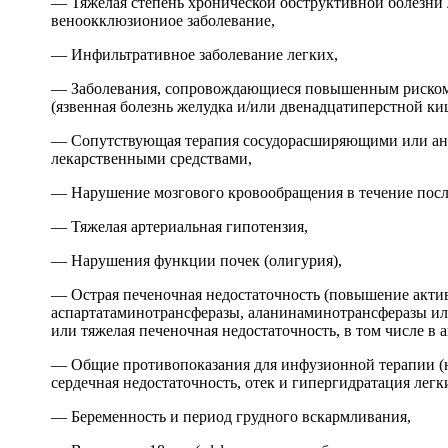
— Тяжелая степень хронической обструктивной болезни 
веноокклюзиониое заболевание,
— Инфильтративное заболевание легких,
— Заболевания, сопровождающиеся повышенным риском
(язвенная болезнь желудка и/или двенадцатиперстной ки
— Сопутствующая терапия сосудорасширяющими или а
лекарственными средствами,
— Нарушение мозгового кровообращения в течение посл
— Тяжелая артериальная гипотензия,
— Нарушения функции почек (олигурия),
— Острая печеночная недостаточность (повышение акти
аспартатаминотрансферазы, аланинаминотрансферазы ил
или тяжелая печеночная недостаточность, в том числе в 
— Общие противопоказания для инфузионной терапии (
сердечная недостаточность, отек и гипергидратация легк
— Беременность и период грудного вскармливания,