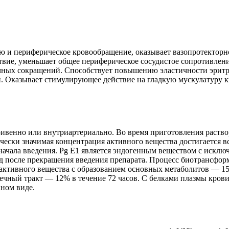
ю и периферическое кровообращение, оказывает вазопротекторн
ие, уменьшает общее периферическое сосудистое сопротивление
ечных сокращений. Способствует повышению эластичности эритр
 Оказывает стимулирующее действие на гладкую мускулатуру ки
ивенно или внутриартериально. Во время приготовления раствор
ески значимая концентрация активного вещества достигается вск
от начала введения. Pg E1 является эндогенным веществом с иск
нд после прекращения введения препарата. Процесс биотрансфор
активного вещества с образованием основных метаболитов — 15
чный тракт — 12% в течение 72 часов. С белками плазмы крови
ном виде.