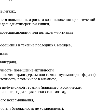
,
е легких,
иеся повышенным риском возникновения кровотечений
ли двенадцатиперстной кишки,
удорасширяющими или антикоагулянтными
бращения в течение последних 6 месяцев,
нзия,
лигурия),
очность (повышение активности
анинаминотрансферазы или гамма-глутамилтрансферазы)
точность, в том числе в анамнезе,
 инфузионной терапии (например, хроническая
к и гипергидратация легких или мозга),
ного вскармливания,
ость и безопасность не установлены).