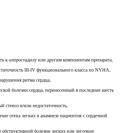
ь к алпростадилу или другим компонентам препарата,
таточность III-IV функционального класса по NYHA,
арушения ритма сердца,
ской болезни сердца, перенесенный в последние шесть
 стеноз и/или недостаточность,
чие отека легких в анамнезе пациентов с сердечной
 обструктивной болезни легких или легочное