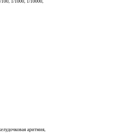
00, 1/1000, 1/10000,
желудочковая аритмия,