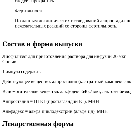
следует прекратить.
Фертильность
По данным доклинических исследований алпростадил не
нежелательных реакций со стороны фертильность.
Состав и форма выпуска
Лиофилизат для приготовления раствора для инфузий 20 мкг — 
Состав
1 ампула содержит:
Действующее вещество: алпростадил (клатратный комплекс альф
Вспомогательные вещества: альфадекс 646,7 мкг, лактозы безво
Алпростадил = ПГЕ1 (простагландин E1), МНН
Альфадекс = альфа-циклодекстрин (альфа-цд), МНН
Лекарственная форма