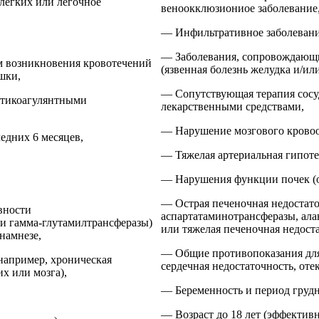
легких или легочное
веноокклюзиониое заболевание
— Инфильтративное заболевани
— Заболевания, сопровождающ
 возникновения кровотечений
(язвенная болезнь желудка и/и
шки,
— Сопутствующая терапия сос
нтикоагулянтными
лекарственными средствами,
— Нарушение мозгового кровоо
едних 6 месяцев,
— Тяжелая артериальная гипоте
— Нарушения функции почек (о
— Острая печеночная недостат
вности
аспартатаминотрансферазы, ал
и гамма-глутамилтрансферазы)
или тяжелая печеночная недоста
анамнезе,
— Общие противопоказания для
например, хроническая
сердечная недостаточность, оте
их или мозга),
— Беременность и период груд
— Возраст до 18 лет (эффективн