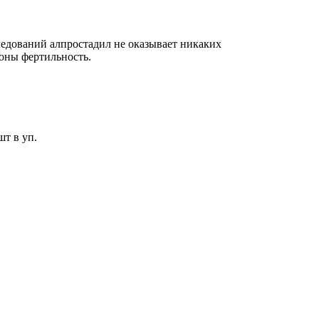
едований алпростадил не оказывает никаких
оны фертильность.
шт в уп.