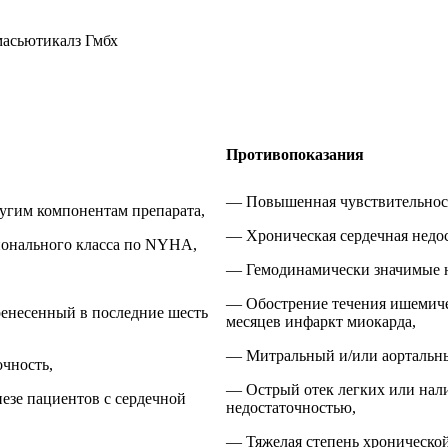
асьютикалз Гмбх
Противопоказания
— Повышенная чувствительност
угим компонентам препарата,
— Хроническая сердечная недос
ионального класса по NYHA,
— Гемодинамически значимые н
— Обострение течения ишемиче
ренесенный в последние шесть
месяцев инфаркт миокарда,
— Митральный и/или аортальный
чность,
— Острый отек легких или нали
езе пациентов с сердечной
недостаточностью,
— Тяжелая степень хронической