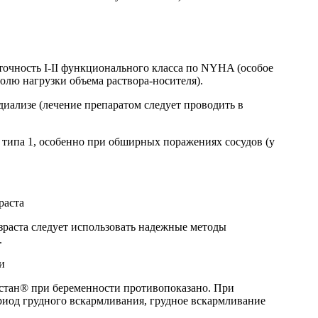
точность I-II функционального класса по NYHA (особое
олю нагрузки объема раствора-носителя).
иализе (лечение препаратом следует проводить в
типа 1, особенно при обширных поражениях сосудов (у
раста
раста следует использовать надежные методы
.
и
стан® при беременности противопоказано. При
риод грудного вскармливания, грудное вскармливание