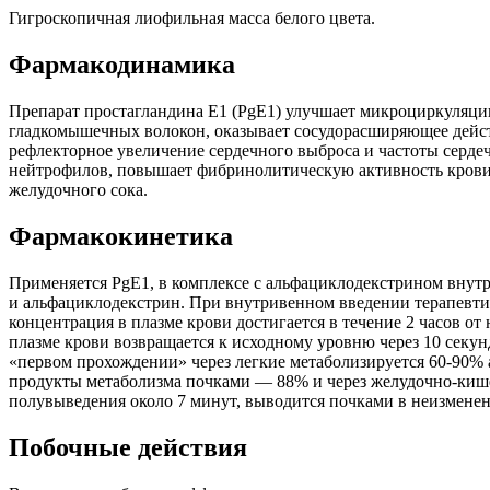
Гигроскопичная лиофильная масса белого цвета.
Фармакодинамика
Препарат простагландина E1 (PgE1) улучшает микроциркуляци
гладкомышечных волокон, оказывает сосудорасширяющее действ
рефлекторное увеличение сердечного выброса и частоты серд
нейтрофилов, повышает фибринолитическую активность крови.
желудочного сока.
Фармакокинетика
Применяется PgE1, в комплексе с альфациклодекстрином внутр
и альфациклодекстрин. При внутривенном введении терапевтич
концентрация в плазме крови достигается в течение 2 часов 
плазме крови возвращается к исходному уровню через 10 секу
«первом прохождении» через легкие метаболизируется 60-90% 
продукты метаболизма почками — 88% и через желудочно-кише
полувыведения около 7 минут, выводится почками в неизменен
Побочные действия