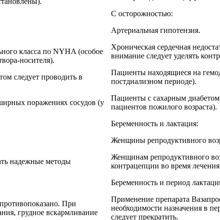
становлены).
С осторожностью:
Артериальная гипотензия.
Хроническая сердечная недоста
льного класса по NYHA (особое
внимание следует уделять контр
твора-носителя).
Пациенты находящиеся на гемод
том следует проводить в
постдиализном периоде).
Пациенты с сахарным диабетом 
ширных поражениях сосудов (у
пациентов пожилого возраста).
Беременность и лактация:
Женщины репродуктивного воз
Женщинам репродуктивного воз
ать надежные методы
контрацепции во время лечения
Беременность и период лактаци
Применение препарата Вазапро
противопоказано. При
необходимости назначения в пе
ания, грудное вскармливание
следует прекратить.