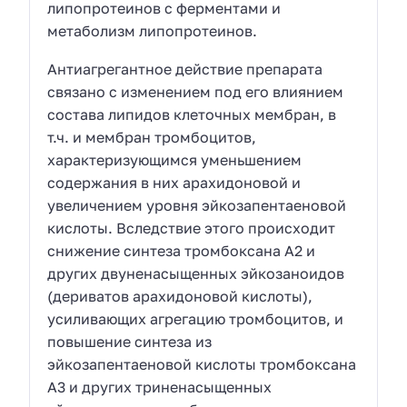
липопротеинов с ферментами и
метаболизм липопротеинов.
Антиагрегантное действие препарата
связано с изменением под его влиянием
состава липидов клеточных мембран, в
т.ч. и мембран тромбоцитов,
характеризующимся уменьшением
содержания в них арахидоновой и
увеличением уровня эйкозапентаеновой
кислоты. Вследствие этого происходит
снижение синтеза тромбоксана A2 и
других двуненасыщенных эйкозаноидов
(дериватов арахидоновой кислоты),
усиливающих агрегацию тромбоцитов, и
повышение синтеза из
эйкозапентаеновой кислоты тромбоксана
A3 и других триненасыщенных