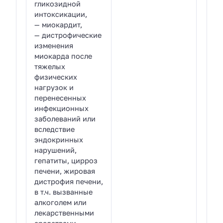
гликозидной
интоксикации,
— миокардит,
— дистрофические
изменения
миокарда после
тяжелых
физических
нагрузок и
перенесенных
инфекционных
заболеваний или
вследствие
эндокринных
нарушений,
гепатиты, цирроз
печени, жировая
дистрофия печени,
в т.ч. вызванные
алкоголем или
лекарственными