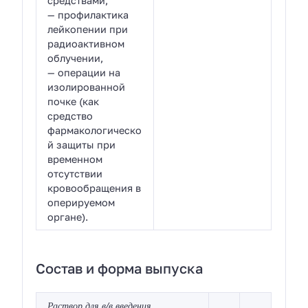
средствами,
— профилактика
лейкопении при
радиоактивном
облучении,
— операции на
изолированной
почке (как
средство
фармакологическо
й защиты при
временном
отсутствии
кровообращения в
оперируемом
органе).
Состав и форма выпуска
Раствор для в/в введения