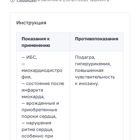
Инструкция
Показания к
Противопоказания
применению
— ИБС,
Подагра,
—
гиперурикемия,
миокардиодистро
повышенная
фия,
чувствительность
— состояние после
к инозину.
инфаркта
миокарда,
— врожденные и
приобретенные
пороки сердца,
— нарушения
ритма сердца,
особенно при