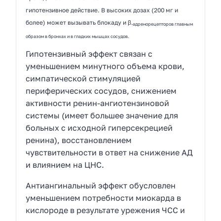
гипотензивное действие. В высоких дозах (200 мг и
более) может вызывать блокаду и β
-адренорецепторов главным
образом в бронхах и в гладких мышцах сосудов.
Гипотензивный эффект связан с
уменьшением минутного объема крови,
симпатической стимуляцией
периферических сосудов, снижением
активности ренин-ангиотензиновой
системы (имеет большее значение для
больных с исходной гиперсекрецией
ренина), восстановлением
чувствительности в ответ на снижение АД
и влиянием на ЦНС.
Антиангинальный эффект обусловлен
уменьшением потребности миокарда в
кислороде в результате урежения ЧСС и