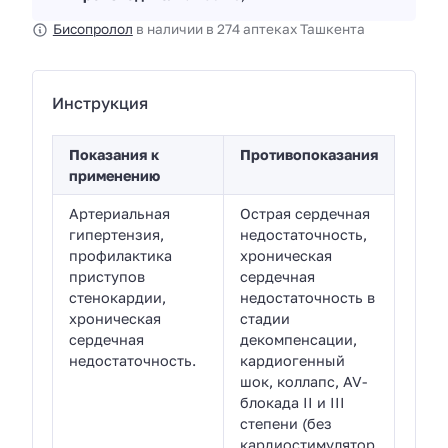
Бисопролол
в наличии в 274 аптеках Ташкента
Инструкция
Показания к
Противопоказания
применению
Артериальная
Острая сердечная
гипертензия,
недостаточность,
профилактика
хроническая
приступов
сердечная
стенокардии,
недостаточность в
хроническая
стадии
сердечная
декомпенсации,
недостаточность.
кардиогенный
шок, коллапс, AV-
блокада II и III
степени (без
кардиостимулятор