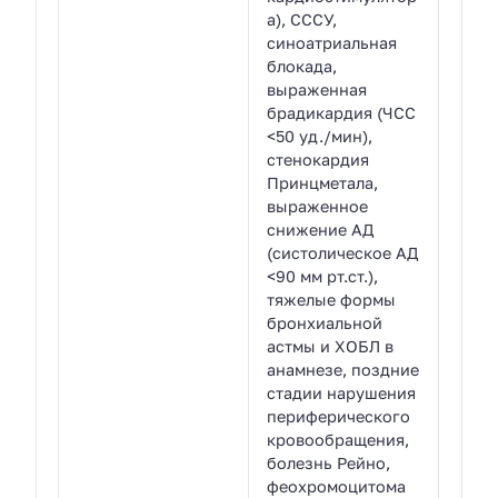
а), СССУ,
синоатриальная
блокада,
выраженная
брадикардия (ЧСС
<50 уд./мин),
стенокардия
Принцметала,
выраженное
снижение АД
(систолическое АД
<90 мм рт.ст.),
тяжелые формы
бронхиальной
астмы и ХОБЛ в
анамнезе, поздние
стадии нарушения
периферического
кровообращения,
болезнь Рейно,
феохромоцитома