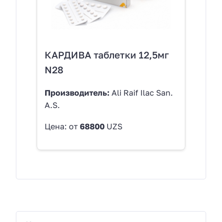
КАРДИВА таблетки 12,5мг
N28
Производитель:
Ali Raif Ilac San.
A.S.
Цена: от
68800
UZS