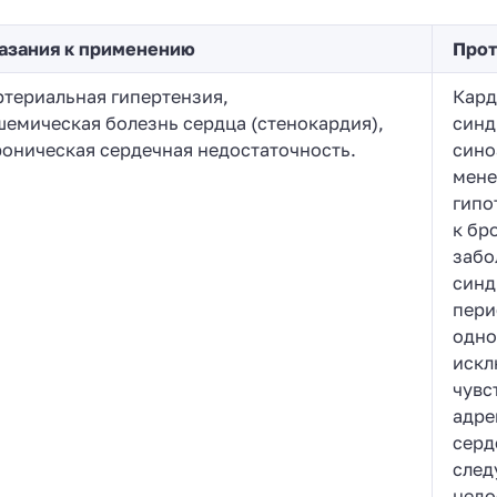
азания к применению
Прот
ртериальная гипертензия,
Кард
шемическая болезнь сердца (стенокардия),
синд
роническая сердечная недостаточность.
сино
мене
гипо
к бр
забо
синд
пери
одно
искл
чувс
адре
серд
след
недо