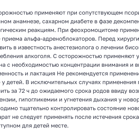
орожностью применяют при сопутствующем псориа
ном анамнезе, сахарном диабете в фазе декомпе
гическим реакциям. При феохромоцитоме приме
 приема альфа-адреноблокаторов. Перед хирург
вить в известность анестезиолога о лечении бис
ебления алкоголя. С осторожностью применяют у
на с необходимостью концентрации внимания и 
енность и лактация Не рекомендуется применение
 у детей. В исключительных случаях применения
ить за 72 ч до ожидаемого срока родов ввиду в
ензии, гипогликемии и угнетения дыхания у ново
одимо тщательно контролировать состояние ново
рат не следует применять после истечения срока 
тупном для детей месте.