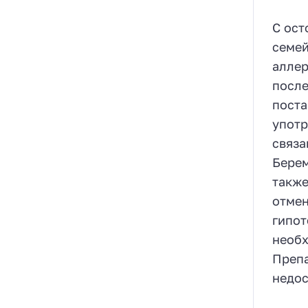
С ост
семей
аллер
после
поста
употр
связа
Берем
также
отмен
гипот
необх
Препа
недос