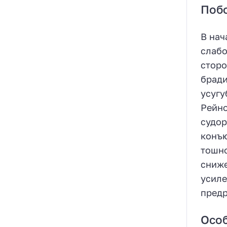
Поб
В нач
слабо
сторо
бради
усугу
Рейно
судор
конъю
тошно
сниже
усиле
предр
Осо