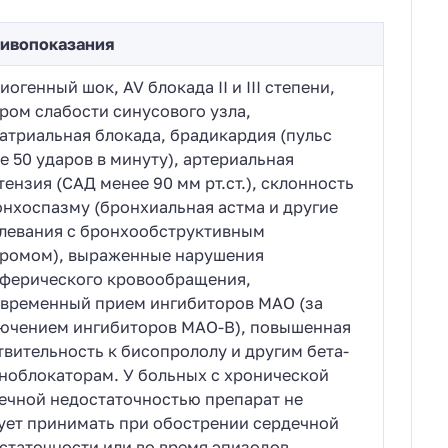
ивопоказания
иогенный шок, AV блокада II и III степени,
ром слабости синусового узла,
атриальная блокада, брадикардия (пульс
е 50 ударов в минуту), артериальная
тензия (САД менее 90 мм рт.ст.), склонность
онхоспазму (бронхиальная астма и другие
левания с бронхообструктивным
ромом), выраженные нарушения
ферического кровообращения,
временный прием ингибиторов МАО (за
ючением ингибиторов МАО-В), повышенная
твительность к бисопрололу и другим бета-
ноблокаторам. У больных с хронической
ечной недостаточностью препарат не
ует принимать при обострении сердечной
статочности или во время эпизодов