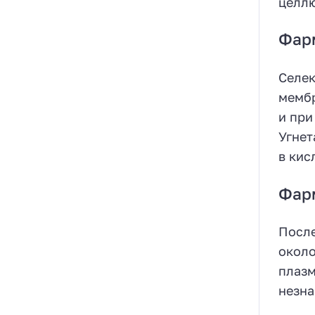
целлю
Фар
Селек
мембр
и при
Угнет
в кис
Фар
После
около
плазм
незна