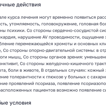
очные действия
але курса лечения могут временно появиться рас
сть, утомляемость, головокружение, головная бол
ны психики. Со стороны сердечно-сосудистой сис
кардия, нарушение AV проводимости, ощущение х
бление перемежающейся хромоты и основных кл
, Со стороны опорно-двигательной системы: в от
оги мышц, Со стороны органов зрения: уменьшен
нктивит, Со стороны желудочно-кишечного тракта
та, боли в животе, В отдельных случаях: кожный 
ние толерантности к глюкозе у больных с сахарн
ние проявлений псориаза, появление псориазоп
асположенных пациентов возможно появление с
бые условия