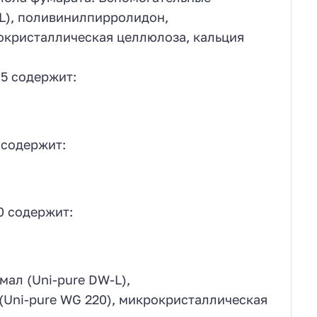
L), поливинилпирролидон,
окристаллическая целлюлоза, кальция
5 содержит:
 содержит:
0 содержит:
ал (Uni-pure DW-L),
Uni-pure WG 220), микрокристаллическая