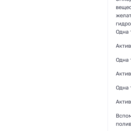
вещес
желат
гидро
Одна 
Актив
Одна 
Актив
Одна 
Актив
Вспом
полив