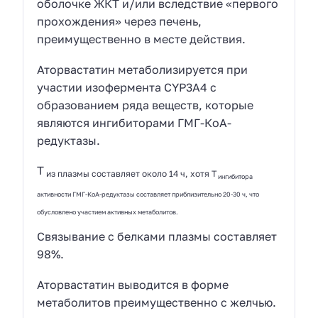
оболочке ЖКТ и/или вследствие «первого
прохождения» через печень,
преимущественно в месте действия.
Аторвастатин метаболизируется при
участии изофермента CYP3A4 с
образованием ряда веществ, которые
являются ингибиторами ГМГ-КоА-
редуктазы.
T
из плазмы составляет около 14 ч, хотя T
ингибитора
активности ГМГ-КоА-редуктазы составляет приблизительно 20-30 ч, что
обусловлено участием активных метаболитов.
Связывание с белками плазмы составляет
98%.
Аторвастатин выводится в форме
метаболитов преимущественно с желчью.