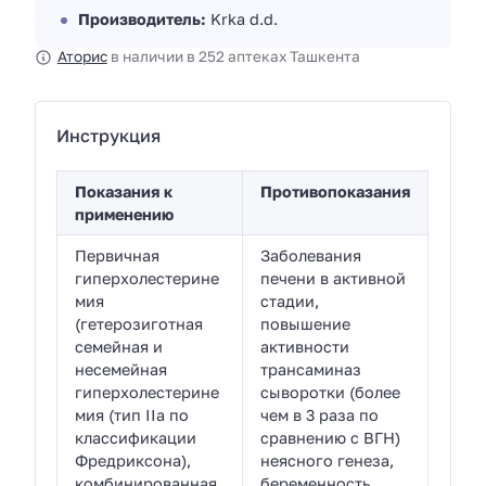
Производитель:
Krka d.d.
Аторис
в наличии в 252 аптеках Ташкента
Инструкция
Показания к
Противопоказания
применению
Первичная
Заболевания
гиперхолестерине
печени в активной
мия
стадии,
(гетерозиготная
повышение
семейная и
активности
несемейная
трансаминаз
гиперхолестерине
сыворотки (более
мия (тип IIа по
чем в 3 раза по
классификации
сравнению с ВГН)
Фредриксона),
неясного генеза,
комбинированная
беременность,