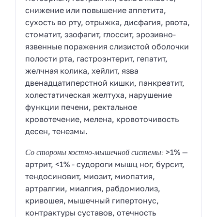
снижение или повышение аппетита,
сухость во рту, отрыжка, дисфагия, рвота,
стоматит, эзофагит, глоссит, эрозивно-
язвенные поражения слизистой оболочки
полости рта, гастроэнтерит, гепатит,
желчная колика, хейлит, язва
двенадцатиперстной кишки, панкреатит,
холестатическая желтуха, нарушение
функции печени, ректальное
кровотечение, мелена, кровоточивость
десен, тенезмы.
Со стороны костно-мышечной системы:
>1% —
артрит, <1% - судороги мышц ног, бурсит,
тендосиновит, миозит, миопатия,
артралгии, миалгия, рабдомиолиз,
кривошея, мышечный гипертонус,
контрактуры суставов, отечность