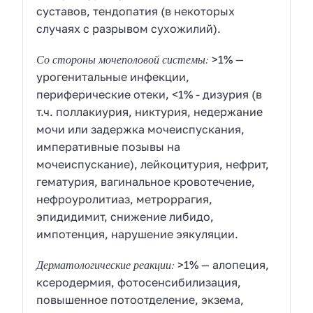
суставов, тендопатия (в некоторых
случаях с разрывом сухожилий).
Со стороны мочеполовой системы:
>1% —
урогенитальные инфекции,
периферические отеки, <1% - дизурия (в
т.ч. поллакиурия, никтурия, недержание
мочи или задержка мочеиспускания,
императивные позывы на
мочеиспускание), лейкоцитурия, нефрит,
гематурия, вагинальное кровотечение,
нефроуролитиаз, метроррагия,
эпидидимит, снижение либидо,
импотенция, нарушение эякуляции.
Дерматологические реакции:
>1% — алопеция,
ксеродермия, фотосенсибилизация,
повышенное потоотделение, экзема,