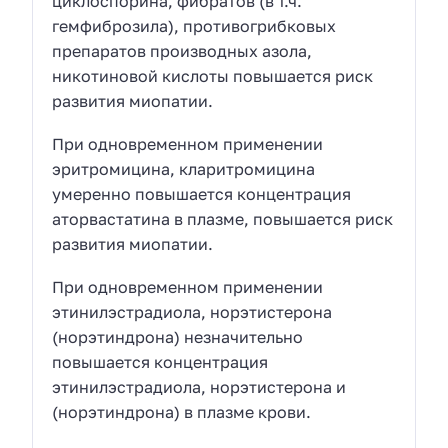
циклоспорина, фибратов (в т.ч.
гемфиброзила), противогрибковых
препаратов производных азола,
никотиновой кислоты повышается риск
развития миопатии.
При одновременном применении
эритромицина, кларитромицина
умеренно повышается концентрация
аторвастатина в плазме, повышается риск
развития миопатии.
При одновременном применении
этинилэстрадиола, норэтистерона
(норэтиндрона) незначительно
повышается концентрация
этинилэстрадиола, норэтистерона и
(норэтиндрона) в плазме крови.