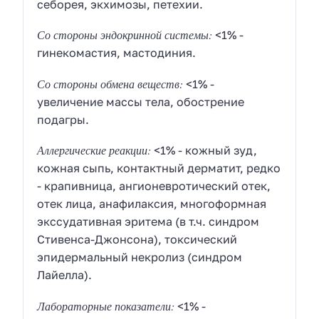
себорея, экхимозы, петехии.
Со стороны эндокринной системы:
<1% -
гинекомастия, мастодиния.
Со стороны обмена веществ:
<1% -
увеличение массы тела, обострение
подагры.
Аллергические реакции:
<1% - кожный зуд,
кожная сыпь, контактный дерматит, редко
- крапивница, ангионевротический отек,
отек лица, анафилаксия, многоформная
экссудативная эритема (в т.ч. синдром
Стивенса-Джонсона), токсический
эпидермальный некролиз (синдром
Лайелла).
Лабораторные показатели:
<1% -