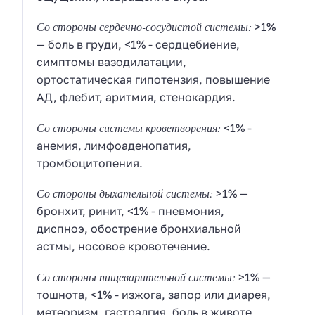
Со стороны сердечно-сосудистой системы:
>1%
— боль в груди, <1% - сердцебиение,
симптомы вазодилатации,
ортостатическая гипотензия, повышение
АД, флебит, аритмия, стенокардия.
Со стороны системы кроветворения:
<1% -
анемия, лимфоаденопатия,
тромбоцитопения.
Со стороны дыхательной системы:
>1% —
бронхит, ринит, <1% - пневмония,
диспноэ, обострение бронхиальной
астмы, носовое кровотечение.
Со стороны пищеварительной системы:
>1% —
тошнота, <1% - изжога, запор или диарея,
метеоризм, гастралгия, боль в животе,