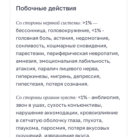
Побочные действия
Со стороны нервной системы:
—
>1%
бессонница, головокружение, <1% -
головная боль, астения, недомогание,
сонливость, кошмарные сновидения,
парестезии, периферическая невропатия,
амнезия, эмоциональная лабильность,
атаксия, паралич лицевого нерва,
гиперкинезы, мигрень, депрессия,
гипестезия, потеря сознания.
Со стороны органов чувств:
<1% - амблиопия,
звон в ушах, сухость конъюнктивы,
нарушение аккомодации, кровоизлияние
в сетчатую оболочку глаза, глухота,
глаукома, паросмия, потеря вкусовых
ощущений, извращение вкуса.