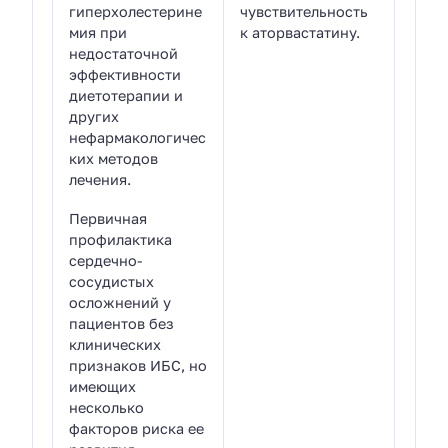
гиперхолестерине
чувствительность
мия при
к аторвастатину.
недостаточной
эффективности
диетотерапии и
других
нефармакологичес
ких методов
лечения.
Первичная
профилактика
сердечно-
сосудистых
осложнений у
пациентов без
клинических
признаков ИБС, но
имеющих
несколько
факторов риска ее