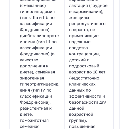
(смешанная)
лактация (грудное
гиперлипидемия
вскармливание),
(типы IIа и IIb по
женщины
классификации
репродуктивного
Фредриксона),
возраста, не
дисбеталипопроте
применяющие
инемия (тип III по
надежные
классификации
средства
Фредриксона) (в
контрацепции,
качестве
детский и
дополнения к
подростковый
диете), семейная
возраст до 18 лет
эндогенная
(недостаточно
гипертриглицерид
клинических
емия (тип IV по
данных по
классификации
эффективности и
Фредриксона),
безопасности для
резистентная к
данной
диете,
возрастной
гомозиготная
группы),
семейная
повышенная