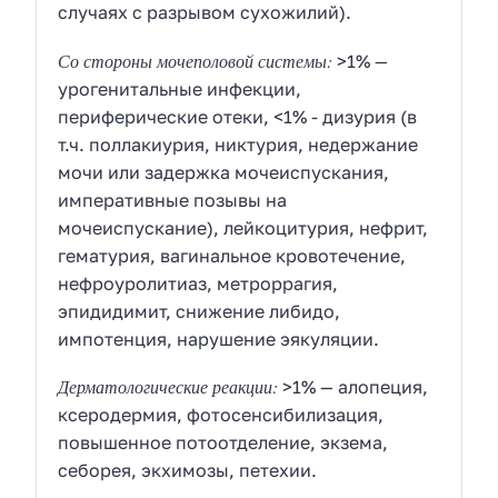
случаях с разрывом сухожилий).
Со стороны мочеполовой системы:
>1% —
урогенитальные инфекции,
периферические отеки, <1% - дизурия (в
т.ч. поллакиурия, никтурия, недержание
мочи или задержка мочеиспускания,
императивные позывы на
мочеиспускание), лейкоцитурия, нефрит,
гематурия, вагинальное кровотечение,
нефроуролитиаз, метроррагия,
эпидидимит, снижение либидо,
импотенция, нарушение эякуляции.
Дерматологические реакции:
>1% — алопеция,
ксеродермия, фотосенсибилизация,
повышенное потоотделение, экзема,
себорея, экхимозы, петехии.