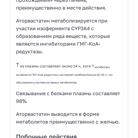
преимущественно в месте действия.
Аторвастатин метаболизируется при
участии изофермента CYP3A4 с
образованием ряда веществ, которые
являются ингибиторами ГМГ-КоА-
редуктазы.
T
из плазмы составляет около 14 ч, хотя T
ингибитора
активности ГМГ-КоА-редуктазы составляет приблизительно 20-30 ч, что
обусловлено участием активных метаболитов.
Связывание с белками плазмы составляет
98%.
Аторвастатин выводится в форме
метаболитов преимущественно с желчью.
Побочные действия