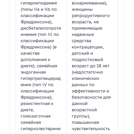
гиперлипидемия
вскармливание),
(типы IIа и IIb по
женщины
классификации
репродуктивного
Фредриксона),
возраста, не
дисбеталипопроте
применяющие
инемия (тип III по
надежные
классификации
средства
Фредриксона) (в
контрацепции,
качестве
детский и
дополнения к
подростковый
диете), семейная
возраст до 18 лет
эндогенная
(недостаточно
гипертриглицерид
клинических
емия (тип IV по
данных по
классификации
эффективности и
Фредриксона),
безопасности для
резистентная к
данной
диете,
возрастной
гомозиготная
группы),
семейная
повышенная
гиперхолестерине
чувствительность