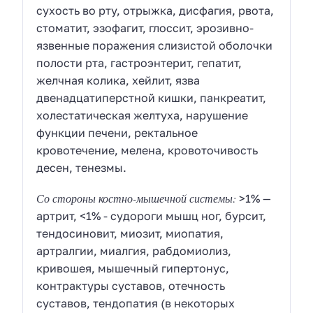
сухость во рту, отрыжка, дисфагия, рвота,
стоматит, эзофагит, глоссит, эрозивно-
язвенные поражения слизистой оболочки
полости рта, гастроэнтерит, гепатит,
желчная колика, хейлит, язва
двенадцатиперстной кишки, панкреатит,
холестатическая желтуха, нарушение
функции печени, ректальное
кровотечение, мелена, кровоточивость
десен, тенезмы.
Со стороны костно-мышечной системы:
>1% —
артрит, <1% - судороги мышц ног, бурсит,
тендосиновит, миозит, миопатия,
артралгии, миалгия, рабдомиолиз,
кривошея, мышечный гипертонус,
контрактуры суставов, отечность
суставов, тендопатия (в некоторых