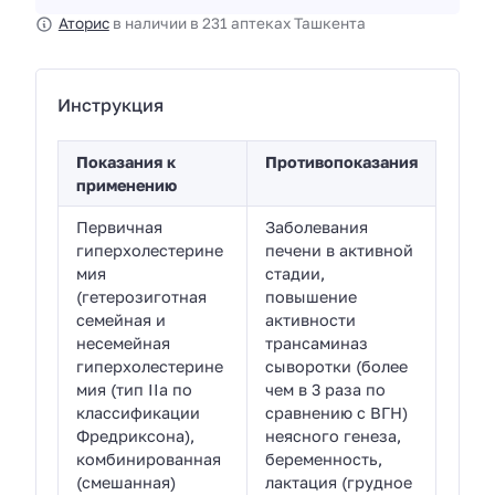
Аторис
в наличии в 231 аптеках Ташкента
Инструкция
Показания к
Противопоказания
применению
Первичная
Заболевания
гиперхолестерине
печени в активной
мия
стадии,
(гетерозиготная
повышение
семейная и
активности
несемейная
трансаминаз
гиперхолестерине
сыворотки (более
мия (тип IIа по
чем в 3 раза по
классификации
сравнению с ВГН)
Фредриксона),
неясного генеза,
комбинированная
беременность,
(смешанная)
лактация (грудное