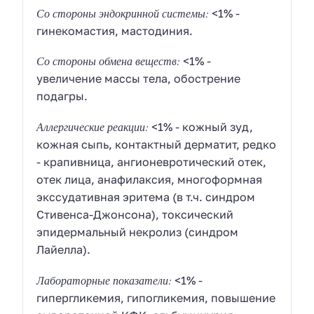
Со стороны эндокринной системы:
<1% -
гинекомастия, мастодиния.
Со стороны обмена веществ:
<1% -
увеличение массы тела, обострение
подагры.
Аллергические реакции:
<1% - кожный зуд,
кожная сыпь, контактный дерматит, редко
- крапивница, ангионевротический отек,
отек лица, анафилаксия, многоформная
экссудативная эритема (в т.ч. синдром
Стивенса-Джонсона), токсический
эпидермальный некролиз (синдром
Лайелла).
Лабораторные показатели:
<1% -
гипергликемия, гипогликемия, повышение