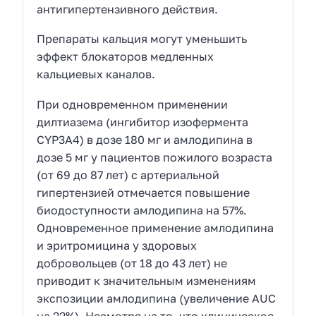
антигипертензивного действия.
Препараты кальция могут уменьшить
эффект блокаторов медленных
кальциевых каналов.
При одновременном применении
дилтиазема (ингибитор изофермента
CYP3A4) в дозе 180 мг и амлодипина в
дозе 5 мг у пациентов пожилого возраста
(от 69 до 87 лет) с артериальной
гипертензией отмечается повышение
биодоступности амлодипина на 57%.
Одновременное применение амлодипина
и эритромицина у здоровых
добровольцев (от 18 до 43 лет) не
приводит к значительным изменениям
экспозиции амлодипина (увеличение AUC
на 22%). Несмотря на то, что клиническое