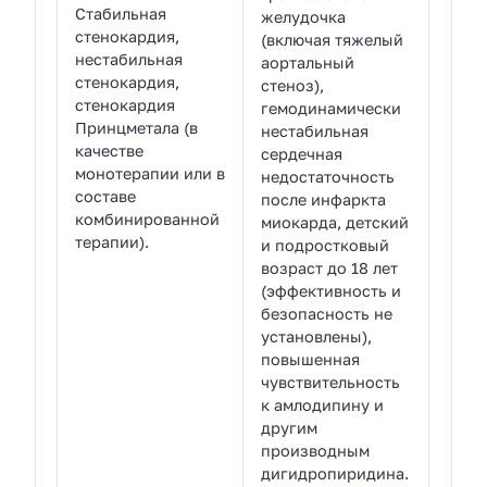
Стабильная
желудочка
стенокардия,
(включая тяжелый
нестабильная
аортальный
стенокардия,
стеноз),
стенокардия
гемодинамически
Принцметала (в
нестабильная
качестве
сердечная
монотерапии или в
недостаточность
составе
после инфаркта
комбинированной
миокарда, детский
терапии).
и подростковый
возраст до 18 лет
(эффективность и
безопасность не
установлены),
повышенная
чувствительность
к амлодипину и
другим
производным
дигидропиридина.