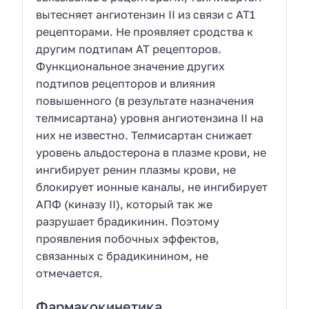
вытесняет ангиотензин II из связи с АТ1
рецепторами. Не проявляет сродства к
другим подтипам АТ рецепторов.
Функциональное значение других
подтипов рецепторов и влияния
повышенного (в результате назначения
телмисартана) уровня ангиотензина II на
них не известно. Телмисартан снижает
уровень альдостерона в плазме крови, не
ингибирует ренин плазмы крови, не
блокирует ионные каналы, не ингибирует
АПФ (киназу II), который так же
разрушает брадикинин. Поэтому
проявления побочных эффектов,
связанных с брадикинином, не
отмечается.
Фармакокинетика