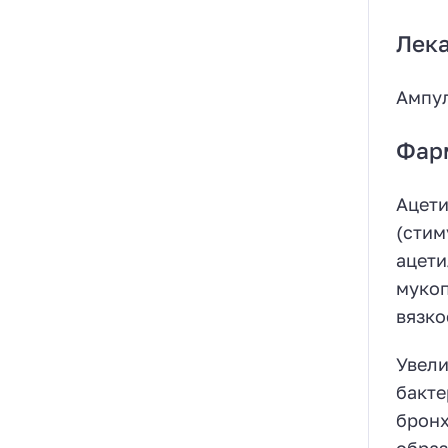
Лек
Ампул
Фар
Ацети
(стим
ацети
мукоп
вязко
Увели
бакте
бронх