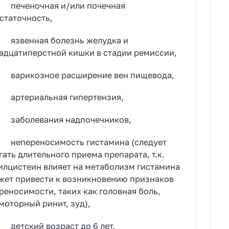
еченочная и/или почечная
статочность,
звенная болезнь желудка и
адцатиперстной кишки в стадии ремиссии,
арикозное расширение вен пищевода,
ртериальная гипертензия,
аболевания надпочечников,
епереносимость гистамина (следует
гать длительного приема препарата, т.к.
илцистеин влияет на метаболизм гистамина
жет привести к возникновению признаков
реносимости, таких как головная боль,
моторный ринит, зуд),
тский возраст до 6 лет.