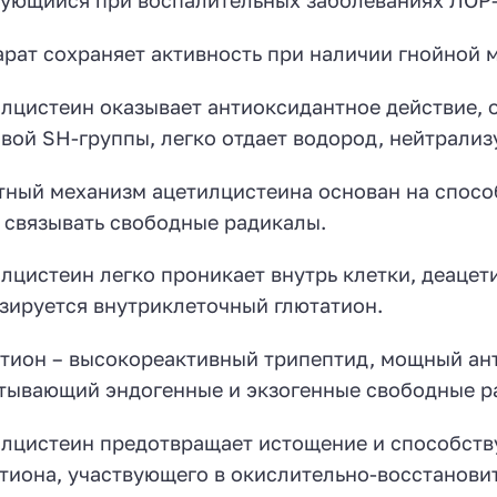
ующийся при воспалительных заболеваниях ЛОР-
рат сохраняет активность при наличии гнойной 
лцистеин оказывает антиоксидантное действие,
вой SH-группы, легко отдает водород, нейтрали
ный механизм ацетилцистеина основан на спосо
 связывать свободные радикалы.
лцистеин легко проникает внутрь клетки, деацети
зируется внутриклеточный глютатион.
тион – высокореактивный трипептид, мощный ант
тывающий эндогенные и экзогенные свободные р
лцистеин предотвращает истощение и способств
тиона, участвующего в окислительно-восстанови