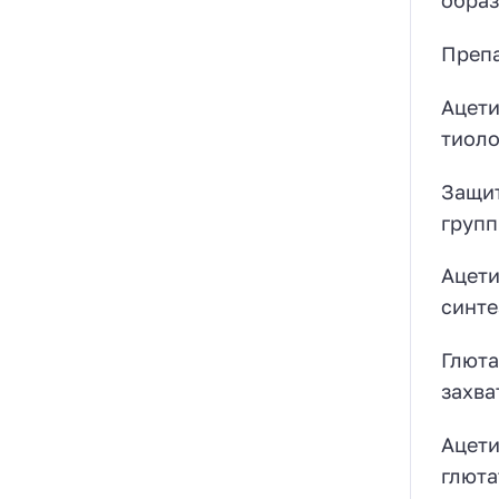
образ
Препа
Ацети
тиоло
Защит
групп
Ацети
синте
Глюта
захва
Ацети
глюта