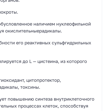
органов.
мокроты.
 обусловленное наличием нуклеофильной
зуя окислительныерадикалы.
бности его реактивных сульфгидрильных
лируется до L — цистеина, из которого
иоксидант, цитопротектор,
адикалы, токсины.
ует повышению синтеза внутриклеточного
тельных процессах клеток, способствуя