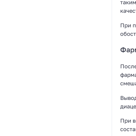
таким
качес
При п
обост
Фар
После
фарма
смеша
Вывод
диаце
При в
соста