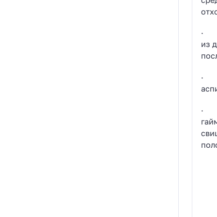
отх
· д
из 
пос
· п
асп
· д
гай
сви
пол