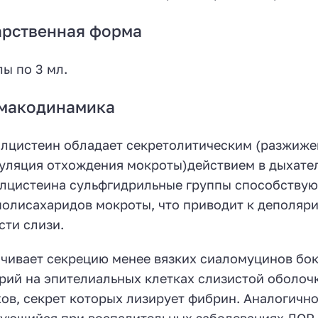
арственная форма
ы по 3 мл.
макодинамика
лцистеин обладает секретолитическим (разжиже
уляция отхождения мокроты)действием в дыхател
лцистеина сульфгидрильные группы способствую
олисахаридов мокроты, что приводит к деполяр
сти слизи.
чивает секрецию менее вязких сиаломуцинов бо
рий на эпителиальных клетках слизистой оболоч
ов, секрет которых лизирует фибрин. Аналогичное