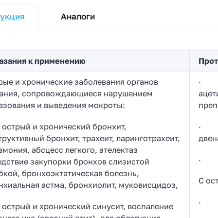
Аналоги
укция
азания к применению
Прот
рые и хронические заболевания органов
· п
ания, сопровождающиеся нарушением
ацет
азования и выведения мокроты:
преп
стрый и хронический бронхит,
· я
труктивный бронхит, трахеит, ларинготрахеит,
двен
вмония, абсцесс легкого, ателектаз
· кр
едствие закупорки бронхов слизистой
бкой, бронхоэктатическая болезнь,
С ос
нхиальная астма, бронхиолит, муковисцидоз,
· б
стрый и хронический синусит, воспаление
днего уха (средний отит)- для облегчения