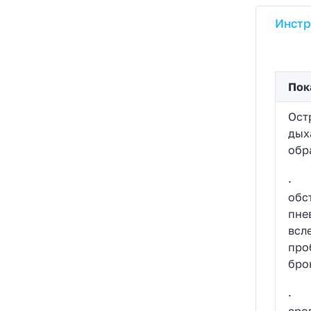
Инстр
Пок
Ост
дых
обр
· о
обс
пне
всл
про
бро
· о
сре