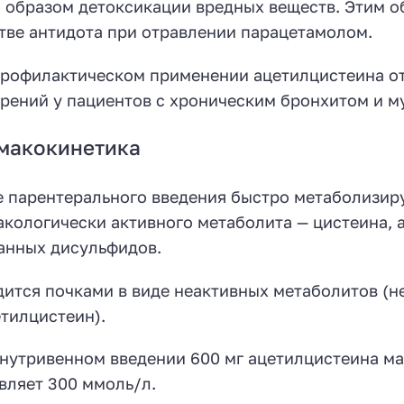
 образом детоксикации вредных веществ. Этим о
тве антидота при отравлении парацетамолом.
рофилактическом применении ацетилцистеина от
рений у пациентов с хроническим бронхитом и м
макокинетика
 парентерального введения быстро метаболизиру
кологически активного метаболита — цистеина, а
нных дисульфидов.
ится почками в виде неактивных метаболитов (н
тилцистеин).
нутривенном введении 600 мг ацетилцистеина ма
вляет 300 ммоль/л.