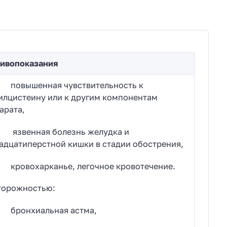
ивопоказания
овышенная чувствительность к
илцистеину или к другим компонентам
арата,
звенная болезнь желудка и
адцатиперстной кишки в стадии обострения,
овохарканье, легочное кровотечение.
торожностью:
ронхиальная астма,