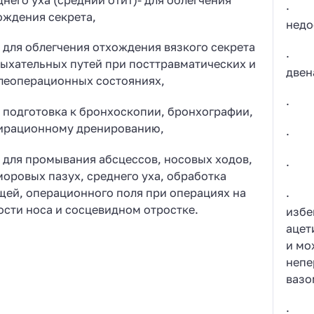
· п
ождения секрета,
недо
ля облегчения отхождения вязкого секрета
· я
дыхательных путей при посттравматических и
двен
леоперационных состояниях,
· в
одготовка к бронхоскопии, бронхографии,
ирационному дренированию,
· а
ля промывания абсцессов, носовых ходов,
· з
моровых пазух, среднего уха, обработка
щей, операционного поля при операциях на
· н
ости носа и сосцевидном отростке.
избе
ацет
и мо
непе
вазо
· де