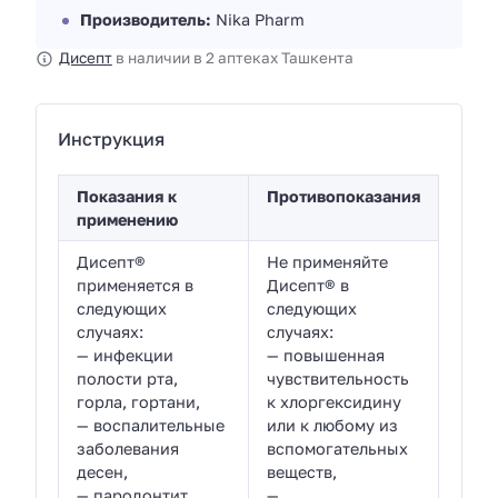
Производитель:
Nika Pharm
Дисепт
в наличии в 2 аптеках Ташкента
Инструкция
Показания к
Противопоказания
применению
Дисепт®
Не применяйте
применяется в
Дисепт® в
следующих
следующих
случаях:
случаях:
— инфекции
— повышенная
полости рта,
чувствительность
горла, гортани,
к хлоргексидину
— воспалительные
или к любому из
заболевания
вспомогательных
десен,
веществ,
— пародонтит
—